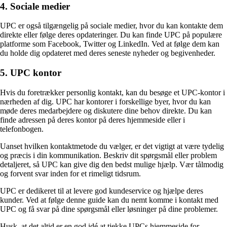
4. Sociale medier
UPC er også tilgængelig på sociale medier, hvor du kan kontakte dem
direkte eller følge deres opdateringer. Du kan finde UPC på populære
platforme som Facebook, Twitter og LinkedIn. Ved at følge dem kan
du holde dig opdateret med deres seneste nyheder og begivenheder.
5. UPC kontor
Hvis du foretrækker personlig kontakt, kan du besøge et UPC-kontor i
nærheden af dig. UPC har kontorer i forskellige byer, hvor du kan
møde deres medarbejdere og diskutere dine behov direkte. Du kan
finde adressen på deres kontor på deres hjemmeside eller i
telefonbogen.
Uanset hvilken kontaktmetode du vælger, er det vigtigt at være tydelig
og præcis i din kommunikation. Beskriv dit spørgsmål eller problem
detaljeret, så UPC kan give dig den bedst mulige hjælp. Vær tålmodig
og forvent svar inden for et rimeligt tidsrum.
UPC er dedikeret til at levere god kundeservice og hjælpe deres
kunder. Ved at følge denne guide kan du nemt komme i kontakt med
UPC og få svar på dine spørgsmål eller løsninger på dine problemer.
Husk, at det altid er en god idé at tjekke UPCs hjemmeside for