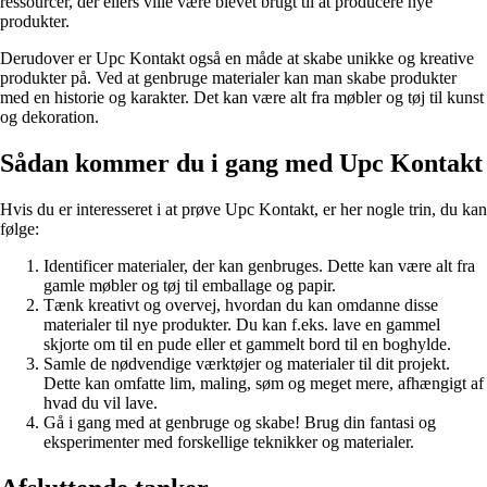
ressourcer, der ellers ville være blevet brugt til at producere nye
produkter.
Derudover er Upc Kontakt også en måde at skabe unikke og kreative
produkter på. Ved at genbruge materialer kan man skabe produkter
med en historie og karakter. Det kan være alt fra møbler og tøj til kunst
og dekoration.
Sådan kommer du i gang med Upc Kontakt
Hvis du er interesseret i at prøve Upc Kontakt, er her nogle trin, du kan
følge:
Identificer materialer, der kan genbruges. Dette kan være alt fra
gamle møbler og tøj til emballage og papir.
Tænk kreativt og overvej, hvordan du kan omdanne disse
materialer til nye produkter. Du kan f.eks. lave en gammel
skjorte om til en pude eller et gammelt bord til en boghylde.
Samle de nødvendige værktøjer og materialer til dit projekt.
Dette kan omfatte lim, maling, søm og meget mere, afhængigt af
hvad du vil lave.
Gå i gang med at genbruge og skabe! Brug din fantasi og
eksperimenter med forskellige teknikker og materialer.