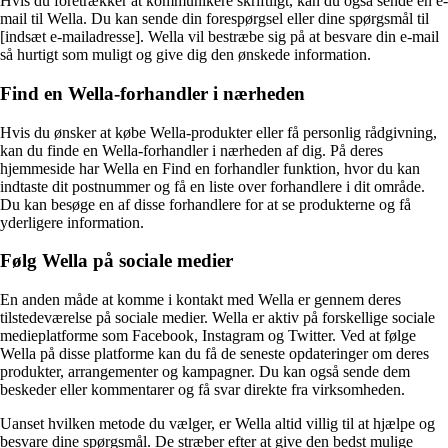
Hvis du foretrækker at kommunikere skriftligt, kan du også sende en e-
mail til Wella. Du kan sende din forespørgsel eller dine spørgsmål til
[indsæt e-mailadresse]. Wella vil bestræbe sig på at besvare din e-mail
så hurtigt som muligt og give dig den ønskede information.
Find en Wella-forhandler i nærheden
Hvis du ønsker at købe Wella-produkter eller få personlig rådgivning,
kan du finde en Wella-forhandler i nærheden af dig. På deres
hjemmeside har Wella en Find en forhandler funktion, hvor du kan
indtaste dit postnummer og få en liste over forhandlere i dit område.
Du kan besøge en af disse forhandlere for at se produkterne og få
yderligere information.
Følg Wella på sociale medier
En anden måde at komme i kontakt med Wella er gennem deres
tilstedeværelse på sociale medier. Wella er aktiv på forskellige sociale
medieplatforme som Facebook, Instagram og Twitter. Ved at følge
Wella på disse platforme kan du få de seneste opdateringer om deres
produkter, arrangementer og kampagner. Du kan også sende dem
beskeder eller kommentarer og få svar direkte fra virksomheden.
Uanset hvilken metode du vælger, er Wella altid villig til at hjælpe og
besvare dine spørgsmål. De stræber efter at give den bedst mulige