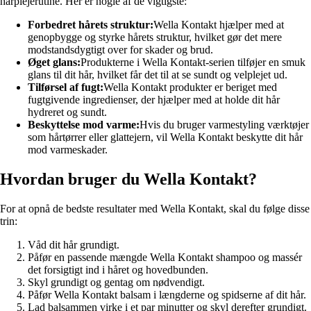
hårplejerutine. Her er nogle af de vigtigste:
Forbedret hårets struktur:
Wella Kontakt hjælper med at
genopbygge og styrke hårets struktur, hvilket gør det mere
modstandsdygtigt over for skader og brud.
Øget glans:
Produkterne i Wella Kontakt-serien tilføjer en smuk
glans til dit hår, hvilket får det til at se sundt og velplejet ud.
Tilførsel af fugt:
Wella Kontakt produkter er beriget med
fugtgivende ingredienser, der hjælper med at holde dit hår
hydreret og sundt.
Beskyttelse mod varme:
Hvis du bruger varmestyling værktøjer
som hårtørrer eller glattejern, vil Wella Kontakt beskytte dit hår
mod varmeskader.
Hvordan bruger du Wella Kontakt?
For at opnå de bedste resultater med Wella Kontakt, skal du følge disse
trin:
Våd dit hår grundigt.
Påfør en passende mængde Wella Kontakt shampoo og massér
det forsigtigt ind i håret og hovedbunden.
Skyl grundigt og gentag om nødvendigt.
Påfør Wella Kontakt balsam i længderne og spidserne af dit hår.
Lad balsammen virke i et par minutter og skyl derefter grundigt.