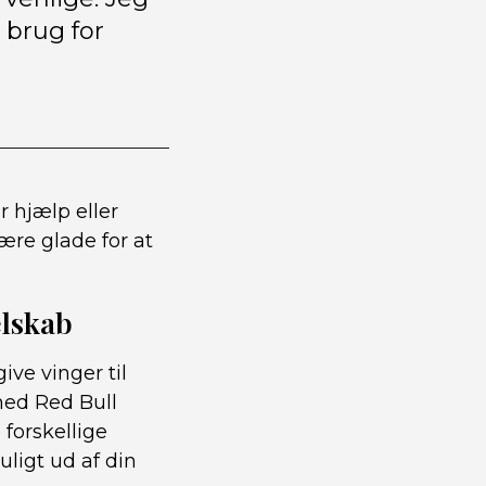
 brug for
 hjælp eller
re glade for at
elskab
ive vinger til
med Red Bull
 forskellige
ligt ud af din