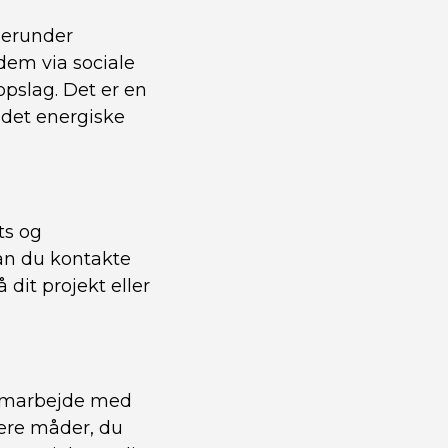
herunder
dem via sociale
pslag. Det er en
 det energiske
ts og
kan du kontakte
dit projekt eller
samarbejde med
lere måder, du