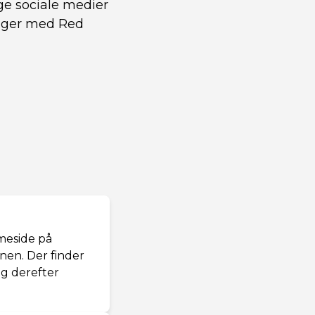
ge sociale medier
vinger med Red
meside på
nen. Der finder
og derefter