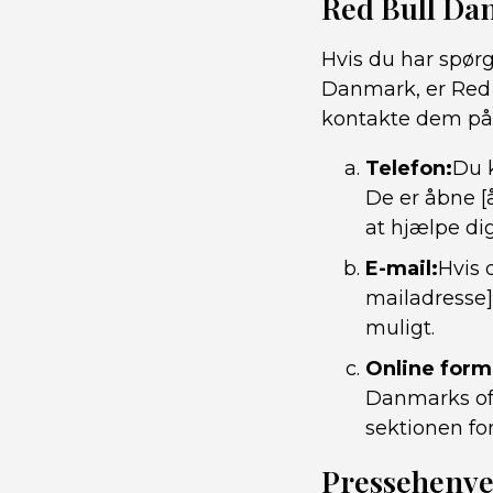
Red Bull Da
Hvis du har spør
Danmark, er Red 
kontakte dem på
Telefon:
Du 
De er åbne [
at hjælpe dig
E-mail:
Hvis 
mailadresse]
muligt.
Online form
Danmarks off
sektionen for
Pressehenve