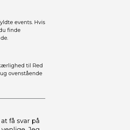
ldte events. Hvis
du finde
ide.
ærlighed til Red
rug ovenstående
t få svar på
venlige. Jeg