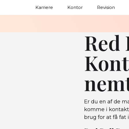
Karriere
Kontor
Revision
Red 
Kont
nemt
Er du en af de m
komme i kontakt 
brug for at få fat