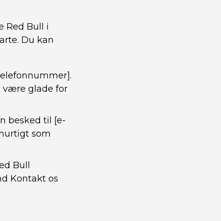
 Red Bull i
arte. Du kan
[telefonnummer].
l være glade for
 besked til [e-
 hurtigt som
ed Bull
nd Kontakt os