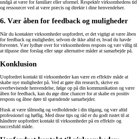
undgå at være for familiær eller uformel. Respektér virksomhedens tid
og ressourcer ved at være præcis og direkte i dine henvendelser.
6. Vær åben for feedback og muligheder
Når du kontakter virksomheder uopfordret, er det vigtigt at være åben
for feedback og muligheder, selvom de ikke altid er, hvad du havde
forventet. Vær lydhør over for virksomhedens respons og vær villig til
at tilpasse dine forslag eller søge alternative måder at samarbejde på.
Konklusion
Uopfordret kontakt til virksomheder kan være en effektiv måde at
skabe nye muligheder på. Ved at gøre din research, skrive en
overbevisende henvendelse, følge op på din kommunikation og være
åben for feedback, kan du øge dine chancer for at skabe en positiv
respons og åbne døre til spændende samarbejder.
Husk at være tålmodig og vedholdende i din tilgang, og vær altid
professionel og høflig. Med disse tips og råd er du godt rustet til at
håndtere uopfordret kontakt til virksomheder på en effektiv og
succesfuld måde.