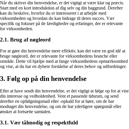
Når du skriver din henvendelse, er det vigtigt at være klar og præcis.
Start med en kort introduktion af dig selv og din baggrund. Derefter
kan du beskrive, hvorfor du er interesseret i at arbejde med
virksomheden og hvordan du kan bidrage til deres succes. Vær
specifik og fokuser på de færdigheder og erfaringer, der er relevante
for virksomheden.
2.1. Brug af nøgleord
For at gøre din henvendelse mere effektiv, kan det være en god idé at
bruge nøgleord, der er relevante for virksomhedens branche eller
område. Dette vil hjælpe med at fange virksomhedens opmærksomhed
og vise, at du har en dybere forståelse af deres behov og udfordringer.
3. Følg op på din henvendelse
Efter at have sendt din henvendelse, er det vigtigt at følge op for at vise
din interesse og vedholdenhed. Vent et passende tidsrum, og send
derefter en opfølgningsmail eller -opkald for at høre, om de har
modtaget din henvendelse, og om de har yderligere spørgsmål eller
ønsker at fortsætte samtalen.
3.1. Vær tålmodig og respektfuld