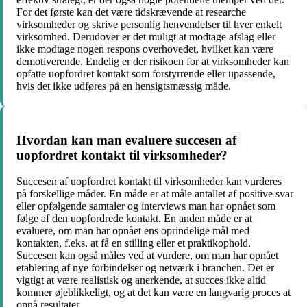
For det første kan det være tidskrævende at researche
virksomheder og skrive personlig henvendelser til hver enkelt
virksomhed. Derudover er det muligt at modtage afslag eller
ikke modtage nogen respons overhovedet, hvilket kan være
demotiverende. Endelig er der risikoen for at virksomheder kan
opfatte uopfordret kontakt som forstyrrende eller upassende,
hvis det ikke udføres på en hensigtsmæssig måde.
Hvordan kan man evaluere succesen af
uopfordret kontakt til virksomheder?
Succesen af uopfordret kontakt til virksomheder kan vurderes
på forskellige måder. En måde er at måle antallet af positive svar
eller opfølgende samtaler og interviews man har opnået som
følge af den uopfordrede kontakt. En anden måde er at
evaluere, om man har opnået ens oprindelige mål med
kontakten, f.eks. at få en stilling eller et praktikophold.
Succesen kan også måles ved at vurdere, om man har opnået
etablering af nye forbindelser og netværk i branchen. Det er
vigtigt at være realistisk og anerkende, at succes ikke altid
kommer øjeblikkeligt, og at det kan være en langvarig proces at
opnå resultater.