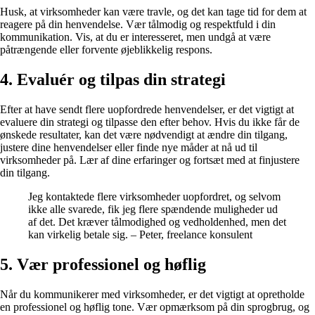
Husk, at virksomheder kan være travle, og det kan tage tid for dem at
reagere på din henvendelse. Vær tålmodig og respektfuld i din
kommunikation. Vis, at du er interesseret, men undgå at være
påtrængende eller forvente øjeblikkelig respons.
4. Evaluér og tilpas din strategi
Efter at have sendt flere uopfordrede henvendelser, er det vigtigt at
evaluere din strategi og tilpasse den efter behov. Hvis du ikke får de
ønskede resultater, kan det være nødvendigt at ændre din tilgang,
justere dine henvendelser eller finde nye måder at nå ud til
virksomheder på. Lær af dine erfaringer og fortsæt med at finjustere
din tilgang.
Jeg kontaktede flere virksomheder uopfordret, og selvom
ikke alle svarede, fik jeg flere spændende muligheder ud
af det. Det kræver tålmodighed og vedholdenhed, men det
kan virkelig betale sig. – Peter, freelance konsulent
5. Vær professionel og høflig
Når du kommunikerer med virksomheder, er det vigtigt at opretholde
en professionel og høflig tone. Vær opmærksom på din sprogbrug, og