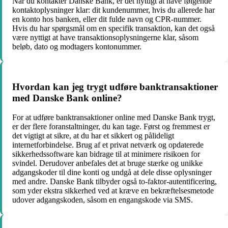
Når du kontakter Danske Bank, er det nyttigt at have følgende
kontaktoplysninger klar: dit kundenummer, hvis du allerede har
en konto hos banken, eller dit fulde navn og CPR-nummer.
Hvis du har spørgsmål om en specifik transaktion, kan det også
være nyttigt at have transaktionsoplysningerne klar, såsom
beløb, dato og modtagers kontonummer.
Hvordan kan jeg trygt udføre banktransaktioner
med Danske Bank online?
For at udføre banktransaktioner online med Danske Bank trygt,
er der flere foranstaltninger, du kan tage. Først og fremmest er
det vigtigt at sikre, at du har et sikkert og pålideligt
internetforbindelse. Brug af et privat netværk og opdaterede
sikkerhedssoftware kan bidrage til at minimere risikoen for
svindel. Derudover anbefales det at bruge stærke og unikke
adgangskoder til dine konti og undgå at dele disse oplysninger
med andre. Danske Bank tilbyder også to-faktor-autentificering,
som yder ekstra sikkerhed ved at kræve en bekræftelsesmetode
udover adgangskoden, såsom en engangskode via SMS.