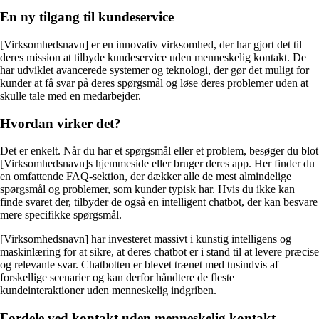
En ny tilgang til kundeservice
[Virksomhedsnavn] er en innovativ virksomhed, der har gjort det til
deres mission at tilbyde kundeservice uden menneskelig kontakt. De
har udviklet avancerede systemer og teknologi, der gør det muligt for
kunder at få svar på deres spørgsmål og løse deres problemer uden at
skulle tale med en medarbejder.
Hvordan virker det?
Det er enkelt. Når du har et spørgsmål eller et problem, besøger du blot
[Virksomhedsnavn]s hjemmeside eller bruger deres app. Her finder du
en omfattende FAQ-sektion, der dækker alle de mest almindelige
spørgsmål og problemer, som kunder typisk har. Hvis du ikke kan
finde svaret der, tilbyder de også en intelligent chatbot, der kan besvare
mere specifikke spørgsmål.
[Virksomhedsnavn] har investeret massivt i kunstig intelligens og
maskinlæring for at sikre, at deres chatbot er i stand til at levere præcise
og relevante svar. Chatbotten er blevet trænet med tusindvis af
forskellige scenarier og kan derfor håndtere de fleste
kundeinteraktioner uden menneskelig indgriben.
Fordele ved kontakt uden menneskelig kontakt