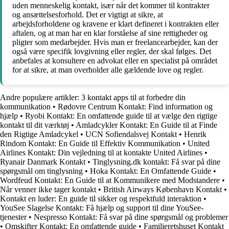
uden menneskelig kontakt, især når det kommer til kontrakter
og ansættelsesforhold. Det er vigtigt at sikre, at
arbejdsforholdene og kravene er klart defineret i kontrakten eller
aftalen, og at man har en klar forståelse af sine rettigheder og
pligter som medarbejder. Hvis man er freelancearbejder, kan der
også være specifik lovgivning eller regler, der skal følges. Det
anbefales at konsultere en advokat eller en specialist på området
for at sikre, at man overholder alle gældende love og regler.
Andre populære artikler:
3 kontakt apps til at forbedre din
kommunikation
•
Rødovre Centrum Kontakt: Find information og
hjælp
•
Ryobi Kontakt: En omfattende guide til at vælge den rigtige
kontakt til dit værktøj
•
Amladcykler Kontakt: En Guide til at Finde
den Rigtige Amladcykel
•
UCN Sofiendalsvej Kontakt
•
Henrik
Rindom Kontakt: En Guide til Effektiv Kommunikation
•
United
Airlines Kontakt: Din vejledning til at kontakte United Airlines
•
Ryanair Danmark Kontakt
•
Tinglysning.dk kontakt: Få svar på dine
spørgsmål om tinglysning
•
Hoka Kontakt: En Omfattende Guide
•
Wordfeud Kontakt: En Guide til at Kommunikere med Modstandere
•
Når venner ikke tager kontakt
•
British Airways København Kontakt
•
Kontakt en luder: En guide til sikker og respektfuld interaktion
•
YouSee Slagelse Kontakt: Få hjælp og support til dine YouSee-
tjenester
•
Nespresso Kontakt: Få svar på dine spørgsmål og problemer
•
Omskifter Kontakt: En omfattende guide
•
Familieretshuset Kontakt