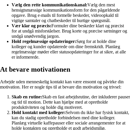
Vælg den rette kommunikationskanal:
Vælg den mest
hensigtsmæssige kommunikationsform for den pågældende
opgave. Brug e-mails til formelle beskeder, videoopkald til
vigtige samtaler og chatbeskeder til hurtige spørgsmål.
Vær klar og præcis:
Formuler dine beskeder klart og præcist
for at undgå misforståelser. Brug korte og præcise sætninger og
undgå unødvendig jargon.
Hold regelmæssige opdateringer:
Sørg for at holde dine
kolleger og kunder opdaterede om dine fremskridt. Planlæg
regelmæssige møder eller statusopdateringer for at sikre, at alle
er informerede.
At bevare motivationen
Arbejde uden menneskelig kontakt kan være ensomt og påvirke din
motivation. Her er nogle tips til at bevare din motivation og trivsel:
Skab en rutine:
Skab en fast arbejdsrutine, der inkluderer pauser
og tid til motion. Dette kan hjælpe med at opretholde
produktiviteten og holde dig motiveret.
Hold kontakt med kolleger:
Selvom du ikke har fysisk kontakt,
kan du stadig opretholde forbindelsen med dine kolleger.
Planlæg virtuelle kaffepauser eller sociale arrangementer for at
holde kontakten og opretholde et godt arbejdsmiljø.