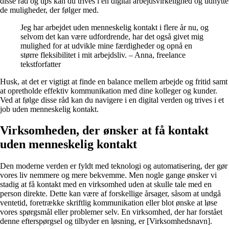
disse råd og tips kan du trives i en digital arbejdsvirkelighed og udnytte
de muligheder, der følger med.
Jeg har arbejdet uden menneskelig kontakt i flere år nu, og
selvom det kan være udfordrende, har det også givet mig
mulighed for at udvikle mine færdigheder og opnå en
større fleksibilitet i mit arbejdsliv. – Anna, freelance
tekstforfatter
Husk, at det er vigtigt at finde en balance mellem arbejde og fritid samt
at opretholde effektiv kommunikation med dine kolleger og kunder.
Ved at følge disse råd kan du navigere i en digital verden og trives i et
job uden menneskelig kontakt.
Virksomheden, der ønsker at få kontakt
uden menneskelig kontakt
Den moderne verden er fyldt med teknologi og automatisering, der gør
vores liv nemmere og mere bekvemme. Men nogle gange ønsker vi
stadig at få kontakt med en virksomhed uden at skulle tale med en
person direkte. Dette kan være af forskellige årsager, såsom at undgå
ventetid, foretrække skriftlig kommunikation eller blot ønske at løse
vores spørgsmål eller problemer selv. En virksomhed, der har forstået
denne efterspørgsel og tilbyder en løsning, er [Virksomhedsnavn].