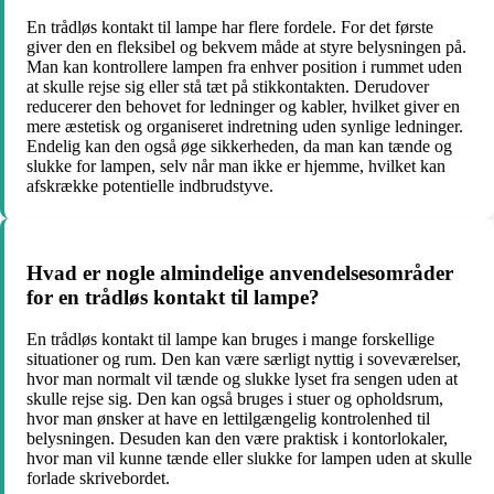
En trådløs kontakt til lampe har flere fordele. For det første
giver den en fleksibel og bekvem måde at styre belysningen på.
Man kan kontrollere lampen fra enhver position i rummet uden
at skulle rejse sig eller stå tæt på stikkontakten. Derudover
reducerer den behovet for ledninger og kabler, hvilket giver en
mere æstetisk og organiseret indretning uden synlige ledninger.
Endelig kan den også øge sikkerheden, da man kan tænde og
slukke for lampen, selv når man ikke er hjemme, hvilket kan
afskrække potentielle indbrudstyve.
Hvad er nogle almindelige anvendelsesområder
for en trådløs kontakt til lampe?
En trådløs kontakt til lampe kan bruges i mange forskellige
situationer og rum. Den kan være særligt nyttig i soveværelser,
hvor man normalt vil tænde og slukke lyset fra sengen uden at
skulle rejse sig. Den kan også bruges i stuer og opholdsrum,
hvor man ønsker at have en lettilgængelig kontrolenhed til
belysningen. Desuden kan den være praktisk i kontorlokaler,
hvor man vil kunne tænde eller slukke for lampen uden at skulle
forlade skrivebordet.