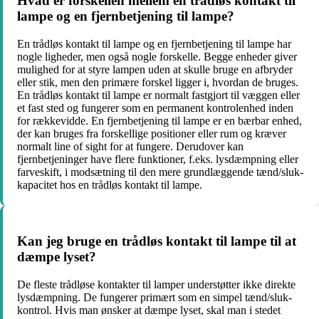
Hvad er forskellen mellem en trådløs kontakt til
lampe og en fjernbetjening til lampe?
En trådløs kontakt til lampe og en fjernbetjening til lampe har
nogle ligheder, men også nogle forskelle. Begge enheder giver
mulighed for at styre lampen uden at skulle bruge en afbryder
eller stik, men den primære forskel ligger i, hvordan de bruges.
En trådløs kontakt til lampe er normalt fastgjort til væggen eller
et fast sted og fungerer som en permanent kontrolenhed inden
for rækkevidde. En fjernbetjening til lampe er en bærbar enhed,
der kan bruges fra forskellige positioner eller rum og kræver
normalt line of sight for at fungere. Derudover kan
fjernbetjeninger have flere funktioner, f.eks. lysdæmpning eller
farveskift, i modsætning til den mere grundlæggende tænd/sluk-
kapacitet hos en trådløs kontakt til lampe.
Kan jeg bruge en trådløs kontakt til lampe til at
dæmpe lyset?
De fleste trådløse kontakter til lamper understøtter ikke direkte
lysdæmpning. De fungerer primært som en simpel tænd/sluk-
kontrol. Hvis man ønsker at dæmpe lyset, skal man i stedet