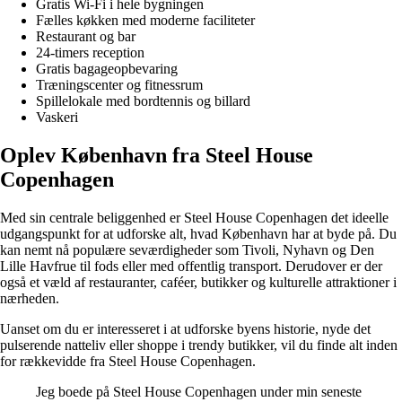
Gratis Wi-Fi i hele bygningen
Fælles køkken med moderne faciliteter
Restaurant og bar
24-timers reception
Gratis bagageopbevaring
Træningscenter og fitnessrum
Spillelokale med bordtennis og billard
Vaskeri
Oplev København fra Steel House
Copenhagen
Med sin centrale beliggenhed er Steel House Copenhagen det ideelle
udgangspunkt for at udforske alt, hvad København har at byde på. Du
kan nemt nå populære seværdigheder som Tivoli, Nyhavn og Den
Lille Havfrue til fods eller med offentlig transport. Derudover er der
også et væld af restauranter, caféer, butikker og kulturelle attraktioner i
nærheden.
Uanset om du er interesseret i at udforske byens historie, nyde det
pulserende natteliv eller shoppe i trendy butikker, vil du finde alt inden
for rækkevidde fra Steel House Copenhagen.
Jeg boede på Steel House Copenhagen under min seneste