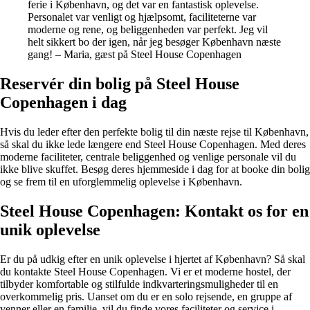
ferie i København, og det var en fantastisk oplevelse.
Personalet var venligt og hjælpsomt, faciliteterne var
moderne og rene, og beliggenheden var perfekt. Jeg vil
helt sikkert bo der igen, når jeg besøger København næste
gang! – Maria, gæst på Steel House Copenhagen
Reservér din bolig på Steel House
Copenhagen i dag
Hvis du leder efter den perfekte bolig til din næste rejse til København,
så skal du ikke lede længere end Steel House Copenhagen. Med deres
moderne faciliteter, centrale beliggenhed og venlige personale vil du
ikke blive skuffet. Besøg deres hjemmeside i dag for at booke din bolig
og se frem til en uforglemmelig oplevelse i København.
Steel House Copenhagen: Kontakt os for en
unik oplevelse
Er du på udkig efter en unik oplevelse i hjertet af København? Så skal
du kontakte Steel House Copenhagen. Vi er et moderne hostel, der
tilbyder komfortable og stilfulde indkvarteringsmuligheder til en
overkommelig pris. Uanset om du er en solo rejsende, en gruppe af
venner eller en familie, vil du finde vores faciliteter og service i