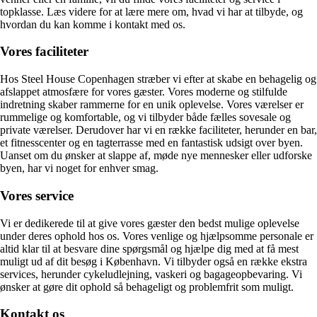
topklasse. Læs videre for at lære mere om, hvad vi har at tilbyde, og
hvordan du kan komme i kontakt med os.
Vores faciliteter
Hos Steel House Copenhagen stræber vi efter at skabe en behagelig og
afslappet atmosfære for vores gæster. Vores moderne og stilfulde
indretning skaber rammerne for en unik oplevelse. Vores værelser er
rummelige og komfortable, og vi tilbyder både fælles sovesale og
private værelser. Derudover har vi en række faciliteter, herunder en bar,
et fitnesscenter og en tagterrasse med en fantastisk udsigt over byen.
Uanset om du ønsker at slappe af, møde nye mennesker eller udforske
byen, har vi noget for enhver smag.
Vores service
Vi er dedikerede til at give vores gæster den bedst mulige oplevelse
under deres ophold hos os. Vores venlige og hjælpsomme personale er
altid klar til at besvare dine spørgsmål og hjælpe dig med at få mest
muligt ud af dit besøg i København. Vi tilbyder også en række ekstra
services, herunder cykeludlejning, vaskeri og bagageopbevaring. Vi
ønsker at gøre dit ophold så behageligt og problemfrit som muligt.
Kontakt os