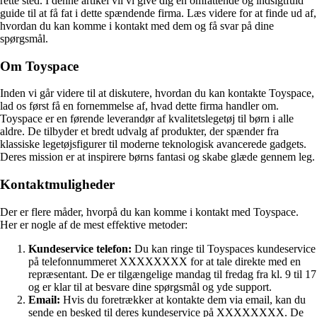
rette sted. I denne artikel vil vi give dig en omfattende og indsigtfuld
guide til at få fat i dette spændende firma. Læs videre for at finde ud af,
hvordan du kan komme i kontakt med dem og få svar på dine
spørgsmål.
Om Toyspace
Inden vi går videre til at diskutere, hvordan du kan kontakte Toyspace,
lad os først få en fornemmelse af, hvad dette firma handler om.
Toyspace er en førende leverandør af kvalitetslegetøj til børn i alle
aldre. De tilbyder et bredt udvalg af produkter, der spænder fra
klassiske legetøjsfigurer til moderne teknologisk avancerede gadgets.
Deres mission er at inspirere børns fantasi og skabe glæde gennem leg.
Kontaktmuligheder
Der er flere måder, hvorpå du kan komme i kontakt med Toyspace.
Her er nogle af de mest effektive metoder:
Kundeservice telefon:
Du kan ringe til Toyspaces kundeservice
på telefonnummeret XXXXXXXX for at tale direkte med en
repræsentant. De er tilgængelige mandag til fredag ​​fra kl. 9 til 17
og er klar til at besvare dine spørgsmål og yde support.
Email:
Hvis du foretrækker at kontakte dem via email, kan du
sende en besked til deres kundeservice på XXXXXXXX. De