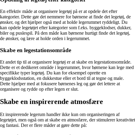
En effektiv måde at organisere legetøj på er at opdele det efter
kategorier. Dette gør det nemmere for børnene at finde det legetøj, de
ønsker, og det hjælper også med at holde legerummet ryddeligt. Du
kan opdele legetøjet efter kategorier som f.eks. byggeklodser, dukker,
biler og puslespil. På den måde kan børnene hurtigt finde det legetøj,
de ønsker, og lære at holde orden i legerummet.
Skabe en legestationsområde
Et andet tip til at organisere legetøj er at skabe en legestationsområde.
Dette er et dedikeret område i legerummet, hvor børnene kan lege med
specifikke typer legetøj. Du kan for eksempel oprette en
byggeklodsstation, en dukkestue eller et bord til at tegne og male.
Dette hjælper med at fokusere børnenes leg og gør det lettere at
organisere og rydde op efter legen er slut.
Skabe en inspirerende atmosfære
Et inspirerende legerum handler ikke kun om organiseringen af
legetøjet, men også om at skabe en atmosfære, der stimulerer kreativitet
og fantasi. Der er flere måder at gøre dette på: