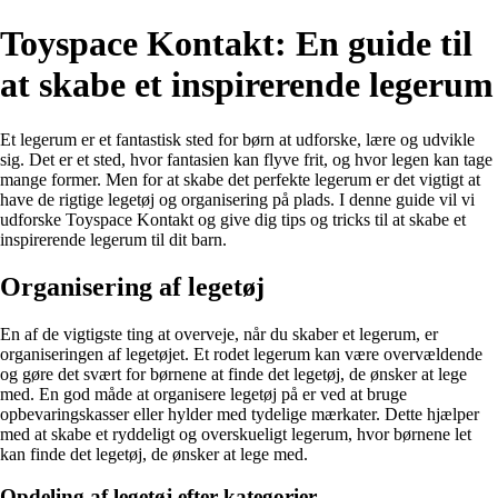
Toyspace Kontakt: En guide til
at skabe et inspirerende legerum
Et legerum er et fantastisk sted for børn at udforske, lære og udvikle
sig. Det er et sted, hvor fantasien kan flyve frit, og hvor legen kan tage
mange former. Men for at skabe det perfekte legerum er det vigtigt at
have de rigtige legetøj og organisering på plads. I denne guide vil vi
udforske Toyspace Kontakt og give dig tips og tricks til at skabe et
inspirerende legerum til dit barn.
Organisering af legetøj
En af de vigtigste ting at overveje, når du skaber et legerum, er
organiseringen af legetøjet. Et rodet legerum kan være overvældende
og gøre det svært for børnene at finde det legetøj, de ønsker at lege
med. En god måde at organisere legetøj på er ved at bruge
opbevaringskasser eller hylder med tydelige mærkater. Dette hjælper
med at skabe et ryddeligt og overskueligt legerum, hvor børnene let
kan finde det legetøj, de ønsker at lege med.
Opdeling af legetøj efter kategorier