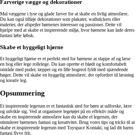
Farverige vægge og dekorationer
Mal væggene i lyse og glade farver for at skabe en livlig atmosfære.
Du kan også tilføje dekorationer som plakater, wallstickers eller
malerier, der afspejler børnenes interesser og passioner. Dette vil
hjælpe med at skabe et inspirerende miljø, hvor børnene kan lade deres
fantasi løbe løbsk.
Skabe et hyggeligt hjørne
Et hyggeligt hjørne er et perfekt sted for børnene at slappe af og læse
en bog eller lege rollelege. Du kan oprette et blødt og komfortabelt
område med puder, tæpper og en lille bogreol fyldt med spændende
bøger. Dette vil skabe en hyggelig atmosfære, der opfordrer til læsning
og kreativ leg.
Opsummering
Et inspirerende legerum er et fantastisk sted for børn at udforske, lære
og udvikle sig. Ved at organisere legetøjet på en effektiv måde og
skabe en inspirerende atmosfære kan du skabe et legerum, der
stimulerer børnenes fantasi og kreativitet. Brug vores tips og tricks til at
skabe et inspirerende legerum med Toyspace Kontakt, og lad dit barns
fantasi flyve frit.