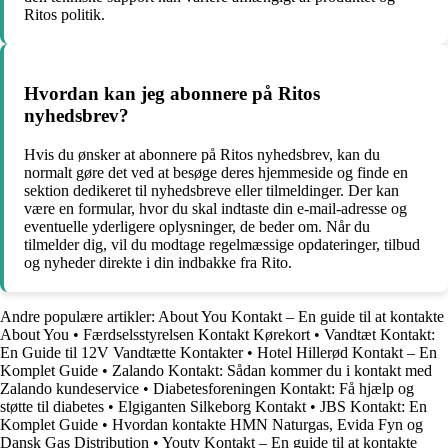
Ritos politik.
Hvordan kan jeg abonnere på Ritos
nyhedsbrev?
Hvis du ønsker at abonnere på Ritos nyhedsbrev, kan du
normalt gøre det ved at besøge deres hjemmeside og finde en
sektion dedikeret til nyhedsbreve eller tilmeldinger. Der kan
være en formular, hvor du skal indtaste din e-mail-adresse og
eventuelle yderligere oplysninger, de beder om. Når du
tilmelder dig, vil du modtage regelmæssige opdateringer, tilbud
og nyheder direkte i din indbakke fra Rito.
Andre populære artikler:
About You Kontakt – En guide til at kontakte
About You
•
Færdselsstyrelsen Kontakt Kørekort
•
Vandtæt Kontakt:
En Guide til 12V Vandtætte Kontakter
•
Hotel Hillerød Kontakt – En
Komplet Guide
•
Zalando Kontakt: Sådan kommer du i kontakt med
Zalando kundeservice
•
Diabetesforeningen Kontakt: Få hjælp og
støtte til diabetes
•
Elgiganten Silkeborg Kontakt
•
JBS Kontakt: En
Komplet Guide
•
Hvordan kontakte HMN Naturgas, Evida Fyn og
Dansk Gas Distribution
•
Youtv Kontakt – En guide til at kontakte