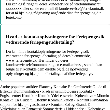
Du kan også ringe til deres kundeservice på telefonnummeret
xxxxxxxx eller sende en e-mail til kundeservice@feriekonto.dk
for at få hjælp og rådgivning angående dine feriepenge og din
feriekonto.
Hvad er kontaktoplysningerne for Feriepenge.dk
vedrørende feriepengeudbetaling?
Du kan finde kontaktoplysningerne for Feriepenge.dk
vedrørende feriepengeudbetaling på deres hjemmeside,
www.feriepenge.dk. Her finder du deres
kundeservicetelefonnummer og en e-mail-adresse, som du kan
bruge til at kontakte dem direkte og få de nødvendige
oplysninger og hjælp til udbetalingen af dine feriepenge.
Andre populære artikler:
Planway Kontakt: En Omfattende Guide til
Effektiv Kommunikation
•
Pladsanvisning Odense Kontakt
•
Fuglsøcentret Kontakt
•
Kontakt Ydelsesservice København
•
Miomio
Kontakt: En Guide til Effektiv Kommunikation
•
Kontakt PlayStation
support for hjælp og assistance
•
Kontakt Sol og Strand: Din
Vejledning til en Fantastisk Sommerferie
•
Uddannelse i København: