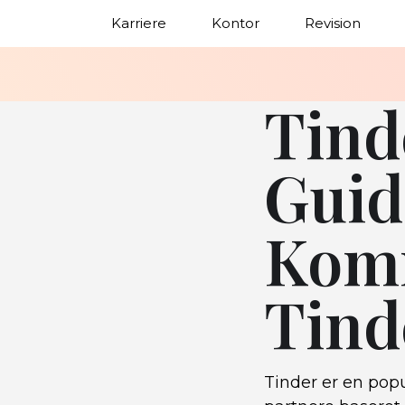
Karriere
Kontor
Revision
Tind
Guid
Komm
Tind
Tinder er en popu