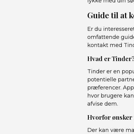
lykke med din sø
Guide til at
Er du interessere
omfattende guide 
kontakt med Tind
Hvad er Tinder
Tinder er en pop
potentielle partn
præferencer. App
hvor brugere kan 
afvise dem.
Hvorfor ønsker 
Der kan være mang