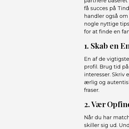
partnere baseret
få succes på Tin
handler også om 
nogle nyttige tip
for at finde en fa
1. Skab en E
En af de vigtigst
profil. Brug tid p
interesser. Skriv
ærlig og autentis
fraser.
2. Vær Opfi
Når du har match
skiller sig ud. 