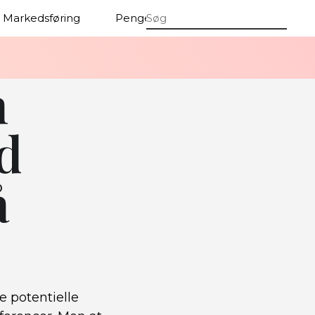
Markedsføring
Penge
Firmaer
n
d
å
e potentielle