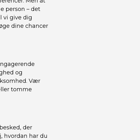
ferencer. Men at
e person – det
 vi give dig
g øge dine chancer
n engagerende
lighed og
mærksomhed. Vær
 eller tomme
besked, der
j, hvordan har du