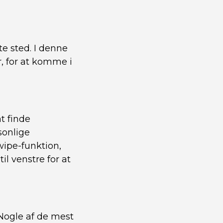
te sted. I denne
r, for at komme i
t finde
sonlige
wipe-funktion,
il venstre for at
 Nogle af de mest