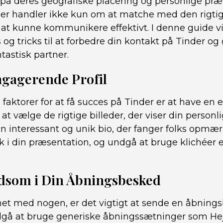
 på deres geografiske placering og personlige præ
der handler ikke kun om at matche med den rigtig
at kunne kommunikere effektivt. I denne guide vil
s og tricks til at forbedre din kontakt på Tinder o
ntastisk partner.
ngagerende Profil
e faktorer for at få succes på Tinder er at have e
å at vælge de rigtige billeder, der viser din person
 en interessant og unik bio, der fanger folks op
k i din præsentation, og undgå at bruge klichéer
ndsom i Din Åbningsbesked
et med nogen, er det vigtigt at sende en åbnings
Undgå at bruge generiske åbningssætninger som He