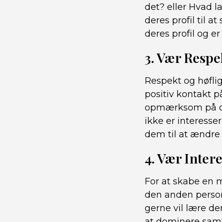
det? eller Hvad l
deres profil til a
deres profil og e
3. Vær Respe
Respekt og høflig
positiv kontakt 
opmærksom på de
ikke er interesse
dem til at ændre
4. Vær Inter
For at skabe en m
den anden persons
gerne vil lære d
at dominere samta