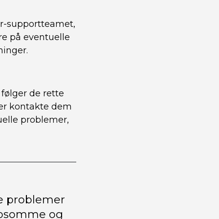
er-supportteamet,
re på eventuelle
inger.
følger de rette
ler kontakte dem
uelle problemer,
e problemer
ælpsomme og