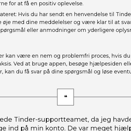
e for at få en positiv oplevelse.
ateret: Hvis du har sendt en henvendelse til Tind
e øje med dine meddelelser og være klar til at sva
pørgsmål eller anmodninger om yderligere oplysn
er kan være en nem og problemfri proces, hvis du 
raksis. Ved at bruge appen, besøge hjælpesiden el
r, kan du få svar på dine spørgsmål og løse event
tede Tinder-supportteamet, da jeg havd
ge ind på min konto. De var meget hj