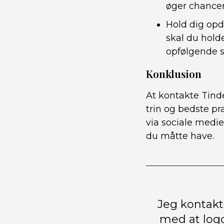
øger chancern
Hold dig opd
skal du hold
opfølgende s
Konklusion
At kontakte Tind
trin og bedste p
via sociale medie
du måtte have.
Jeg kontak
med at log