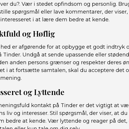
aver du?. Vær i stedet opfindsom og personlig. Bru
t stille spørgsmål eller lave kommentarer, der viser,
r interesseret i at lære dem bedre at kende.
ktfuld og Høflig
hed er afgørende for at opbygge et godt indtryk o
på Tinder. Undgå at sende upassende eller støden
n anden persons grænser og respekter deres øn
ret i at fortsætte samtalen, skal du acceptere det 
 mening.
esseret og Lyttende
eningsfuld kontakt på Tinder er det vigtigt at vær
 liv og interesser. Stil spørgsmål, der viser, at du
em bedre at kende. Vær lyttende og reager på det,
len eller kun tale om dig selv.