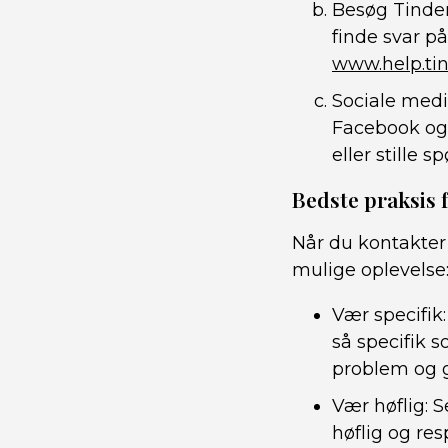
Besøg Tinder
finde svar p
www.help.ti
Sociale medi
Facebook og 
eller stille s
Bedste praksis 
Når du kontakter 
mulige oplevelse
Vær specifik:
så specifik 
problem og g
Vær høflig: S
høflig og re