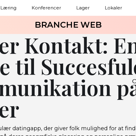
Læring
Konferencer
Lager
Lokaler
BRANCHE WEB
er Kontakt: E
e til Succesful
unikation p
er
lær datingapp, der giver folk mulighed for at find