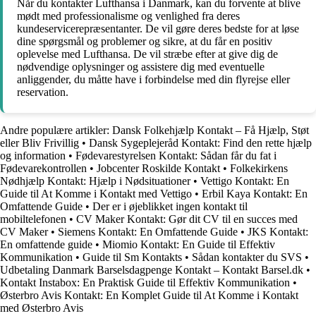
Når du kontakter Lufthansa i Danmark, kan du forvente at blive
mødt med professionalisme og venlighed fra deres
kundeservicerepræsentanter. De vil gøre deres bedste for at løse
dine spørgsmål og problemer og sikre, at du får en positiv
oplevelse med Lufthansa. De vil stræbe efter at give dig de
nødvendige oplysninger og assistere dig med eventuelle
anliggender, du måtte have i forbindelse med din flyrejse eller
reservation.
Andre populære artikler:
Dansk Folkehjælp Kontakt – Få Hjælp, Støt
eller Bliv Frivillig
•
Dansk Sygeplejeråd Kontakt: Find den rette hjælp
og information
•
Fødevarestyrelsen Kontakt: Sådan får du fat i
Fødevarekontrollen
•
Jobcenter Roskilde Kontakt
•
Folkekirkens
Nødhjælp Kontakt: Hjælp i Nødsituationer
•
Vettigo Kontakt: En
Guide til At Komme i Kontakt med Vettigo
•
Erbil Kaya Kontakt: En
Omfattende Guide
•
Der er i øjeblikket ingen kontakt til
mobiltelefonen
•
CV Maker Kontakt: Gør dit CV til en succes med
CV Maker
•
Siemens Kontakt: En Omfattende Guide
•
JKS Kontakt:
En omfattende guide
•
Miomio Kontakt: En Guide til Effektiv
Kommunikation
•
Guide til Sm Kontakts
•
Sådan kontakter du SVS
•
Udbetaling Danmark Barselsdagpenge Kontakt – Kontakt Barsel.dk
•
Kontakt Instabox: En Praktisk Guide til Effektiv Kommunikation
•
Østerbro Avis Kontakt: En Komplet Guide til At Komme i Kontakt
med Østerbro Avis