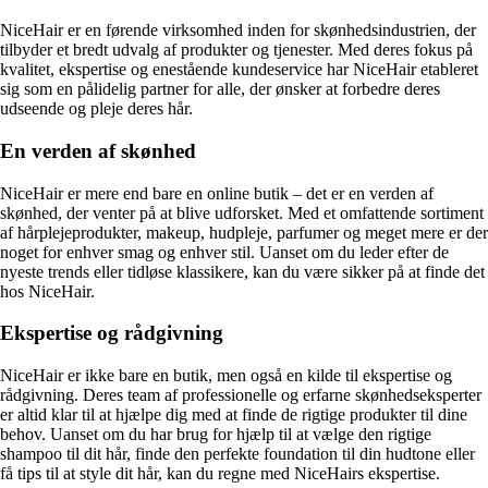
NiceHair er en førende virksomhed inden for skønhedsindustrien, der
tilbyder et bredt udvalg af produkter og tjenester. Med deres fokus på
kvalitet, ekspertise og enestående kundeservice har NiceHair etableret
sig som en pålidelig partner for alle, der ønsker at forbedre deres
udseende og pleje deres hår.
En verden af skønhed
NiceHair er mere end bare en online butik – det er en verden af
skønhed, der venter på at blive udforsket. Med et omfattende sortiment
af hårplejeprodukter, makeup, hudpleje, parfumer og meget mere er der
noget for enhver smag og enhver stil. Uanset om du leder efter de
nyeste trends eller tidløse klassikere, kan du være sikker på at finde det
hos NiceHair.
Ekspertise og rådgivning
NiceHair er ikke bare en butik, men også en kilde til ekspertise og
rådgivning. Deres team af professionelle og erfarne skønhedseksperter
er altid klar til at hjælpe dig med at finde de rigtige produkter til dine
behov. Uanset om du har brug for hjælp til at vælge den rigtige
shampoo til dit hår, finde den perfekte foundation til din hudtone eller
få tips til at style dit hår, kan du regne med NiceHairs ekspertise.