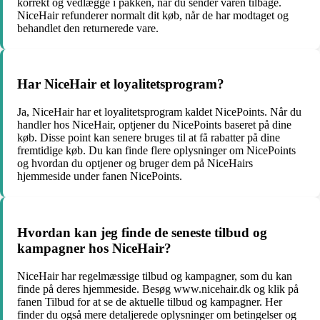
korrekt og vedlægge i pakken, når du sender varen tilbage.
NiceHair refunderer normalt dit køb, når de har modtaget og
behandlet den returnerede vare.
Har NiceHair et loyalitetsprogram?
Ja, NiceHair har et loyalitetsprogram kaldet NicePoints. Når du
handler hos NiceHair, optjener du NicePoints baseret på dine
køb. Disse point kan senere bruges til at få rabatter på dine
fremtidige køb. Du kan finde flere oplysninger om NicePoints
og hvordan du optjener og bruger dem på NiceHairs
hjemmeside under fanen NicePoints.
Hvordan kan jeg finde de seneste tilbud og
kampagner hos NiceHair?
NiceHair har regelmæssige tilbud og kampagner, som du kan
finde på deres hjemmeside. Besøg www.nicehair.dk og klik på
fanen Tilbud for at se de aktuelle tilbud og kampagner. Her
finder du også mere detaljerede oplysninger om betingelser og