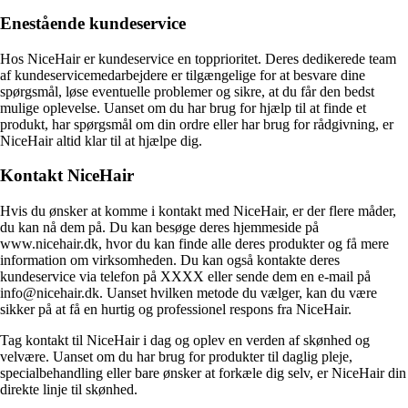
Enestående kundeservice
Hos NiceHair er kundeservice en topprioritet. Deres dedikerede team
af kundeservicemedarbejdere er tilgængelige for at besvare dine
spørgsmål, løse eventuelle problemer og sikre, at du får den bedst
mulige oplevelse. Uanset om du har brug for hjælp til at finde et
produkt, har spørgsmål om din ordre eller har brug for rådgivning, er
NiceHair altid klar til at hjælpe dig.
Kontakt NiceHair
Hvis du ønsker at komme i kontakt med NiceHair, er der flere måder,
du kan nå dem på. Du kan besøge deres hjemmeside på
www.nicehair.dk, hvor du kan finde alle deres produkter og få mere
information om virksomheden. Du kan også kontakte deres
kundeservice via telefon på XXXX eller sende dem en e-mail på
info@nicehair.dk. Uanset hvilken metode du vælger, kan du være
sikker på at få en hurtig og professionel respons fra NiceHair.
Tag kontakt til NiceHair i dag og oplev en verden af skønhed og
velvære. Uanset om du har brug for produkter til daglig pleje,
specialbehandling eller bare ønsker at forkæle dig selv, er NiceHair din
direkte linje til skønhed.