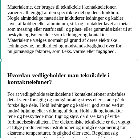
Materialerne, der bruges til teknikdele i kontakttelefoner,
varierer afhængigt af den specifikke del og dens funktion.
Nogle almindelige materialer inkluderer ledninger og kabler
lavet af kobber eller aluminium, stik og kontakter lavet af metal
som messing eller rustfrit stål, og plast- eller gummidæksler til at
beskytte og isolere dele som ledninger og kontakter.
Materialerne vælges normalt på grund af deres elektriske
ledningsevne, holdbarhed og modstandsdygtighed over for
miljømæssige faktorer, som f.eks. varme eller fugtighed.
Hvordan vedligeholder man teknikdele i
kontakttelefoner?
For at vedligeholde teknikdelene i kontakttelefoner anbefales
det at være forsigtig og undgå unødig stress eller skade på de
forskellige dele. Hold ledninger og kabler i god stand ved at
undgå bøjning eller vridning af dem. Hold stik og kontakter
rene og beskyttede mod fugt og støv, da disse kan påvirke
forbindelseskvaliteten. For elektroniske teknikdele er det vigtigt
at følge producentens instruktioner og undgå eksponering for
ekstreme temperaturer, fugtighed eller stød. Regelmæssig