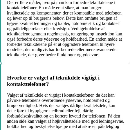
Der er flere måder, hvorpå man kan forbedre teknikdelene i
kontakttelefoner. En måde er at sikre, at man bruger
kvalitetsdele og komponenter, der er kompatible med telefonen
og lever op til brugerens behov. Dette kan omfatte brugen af ​​
højere kvalitet ledninger og kabler, holdbare stik og kontakter
og pålidelige relæer eller kredsløb. Vedligeholdelse af
teknikdelene gennem regelmæssig rengøring og inspektion kan
også forbedre deres ydeevne og holdbarhed. En anden måde at
forbedre teknikdelene på er at opgradere telefonen til nyere
modeller, der muligvis har forbedrede eller mere avancerede
teknikdele, der giver bedre funktioner og ydeevne.
Hvorfor er valget af teknikdele vigtigt i
kontakttelefoner?
Valget af teknikdele er vigtigt i kontakttelefoner, da det kan
påvirke telefonens overordnede ydeevne, holdbarhed og
brugervenlighed. Hvis der vælges dårlige kvalitetsdele, kan
dette føre til hyppigere nedbrud eller fejl, dårlig
forbindelseskvalitet og en kortere levetid for telefonen. På den
anden side kan valget af højkvalitetsdele med god ledningsevne,
holdbarhed og beskyttelse hjælpe med at sikre en pålidelig og