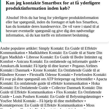
Kan jeg kontakte Smartbox for at få yderligere
produktinformation inden køb?
Absolut! Hvis du har brug for yderligere produktinformation
eller har spørgsmål, inden du foretager et køb hos Smartbox,
kan du kontakte deres kundeservice. De vil være i stand til at
besvare eventuelle spørgsmål og give dig den nødvendige
information, så du kan træffe en informeret beslutning.
Andre populære artikler:
Simply Kontakt: En Guide til Effektiv
Kommunikation
•
Madklubben Kontakt: En Guide til at Starte Din
Egen Madklub
•
Libresse Kontakt: En Guide til Bedre Intimitet og
Komfort
•
Anicura Kontakt: En omfattende og informativ guide
•
Amukurs.dk kontakt: Få hjælp til dine kurser
•
Pegasus Airlines
Kontakt i Danmark
•
Krone Kontakt: En Omfattende Guide til at
Håndtere Kroner
•
Flextrafik Odense Kontakt
•
Feriefonden Kontakt:
Få svar på dine spørgsmål om ATP feriepenge og feriemidler
•
Apacta
Kontakt: En omfattende guide til effektiv kommunikation
•
Hoka
Kontakt: En Omfattende Guide
•
Collector Danmark Kontakt: Din
Guide til Effektiv Kommunikation
•
Flos Kontakt: En Omfattende
Guide
•
Louis Poulsen Kontakt: En Guide til Belysningsløsninger
•
YouSee Mobil Kontakt – Få hjælp til dine mobilbehov
•
Kontaktperson: En Guide til Effektiv Kommunikation
•
Moss