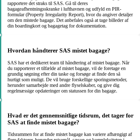
rapportere det straks til SAS. Gå til deres
bagageafhentningsskranke i lufthavnen og udfyld en PIR-
formular (Property Irregularity Report), hvor du angiver detaljer
om den mistede bagage. Det anbefales også at tage billeder af
din boardingkort og bagagetag for dokumentation.
Hvordan håndterer SAS mistet bagage?
SAS har et dedikeret team til håndtering af mistet bagage. Når
du rapporterer et tilfælde af mistet bagage, vil de foretage en
grundig søgning efter din taske og forsøge at finde den så
hurtigt som muligt. De vil bruge forskellige sporingsmetoder,
herunder samarbejde med andre flyselskaber, og give dig
regelmæssige opdateringer om statussen for din bagage.
Hvad er det gennemsnitlige tidsrum, det tager for
SAS at finde mistet bagage?
Tidsrammen for at finde mistet bagage kan variere afhængigt af
flere faktorer, herunder rejsemål, sæson og kompleksiteten i