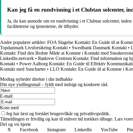
Kan jeg få en rundvisning i et Clubtan solcenter, in
Ja, du kan anmode om en rundvisning i et Clubtan solcenter, inden du 
faciliteterne og tjenesterne, de tilbyder.
Andre populære artikler:
FOA Slagelse Kontakt: En Guide til at Kom
Topdanmark Livsforsikring Kontakt
•
Swedbank Danmark Kontakt
•
L
Kontakt: Find den Bedste Måde at Komme i Kontakt med Sneakerzon
LinkedIn-netværk
•
Rødovre Centrum Kontakt: Find information og h
Kontakt
•
Power Aalborg Kontakt: En Guide til Effektiv Kommunikat
Kontakt med Suncharter
•
LLO Kontakt: En Guide til at Komme i Ko
Modtag nyheder direkte i din indbakke
Din nye yndlingsmail – fyldt med indsigt og konkrete råd.
E-mail
Kom med
Jeg har læst og forstået brugervilkår og privatlivspolitik.
Tilmeldingen er frivillig og kan til enhver tid trækkes tilbage. Læs vores
Del og vis hjerte
X
Facebook
Instagram
LinkedIn
YouTube
Pin