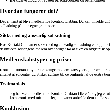
Eksklusive tilbud og rabatter på solprodukter og behandlinger
Hvordan fungerer det?
Det er nemt at blive medlem hos Kontakt Clubtan. Du kan tilmelde dig on
solbadning på dine egne præmisser.
Sikkerhed og ansvarlig solbadning
Hos Kontakt Clubtan er sikkerhed og ansvarlig solbadning en topprioritet
desinficere solsengene mellem hver bruger for at sikre en hygiejnisk op
Medlemskabstyper og priser
Kontakt Clubtan tilbyder forskellige medlemskabstyper og priser, der pa
antallet af solcentre, du ønsker adgang til, og omfanget af de ekstra tjen
Testimonials
Jeg har været medlem hos Kontakt Clubtan i flere år, og jeg er utr
kompromis med min hud. Jeg kan varmt anbefale dem til alle so
Konklusion