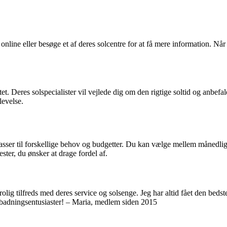
line eller besøge et af deres solcentre for at få mere information. Når
. Deres solspecialister vil vejlede dig om den rigtige soltid og anbefal
levelse.
sser til forskellige behov og budgetter. Du kan vælge mellem månedlige,
ester, du ønsker at drage fordel af.
olig tilfreds med deres service og solsenge. Jeg har altid fået den beds
lbadningsentusiaster! – Maria, medlem siden 2015