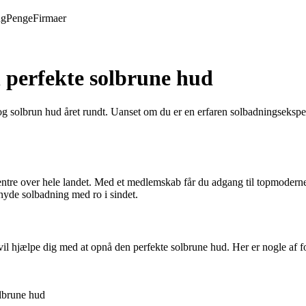
ng
Penge
Firmaer
n perfekte solbrune hud
g solbrun hud året rundt. Uanset om du er en erfaren solbadningsekspert
entre over hele landet. Med et medlemskab får du adgang til topmoderne 
 nyde solbadning med ro i sindet.
l hjælpe dig med at opnå den perfekte solbrune hud. Her er nogle af f
olbrune hud