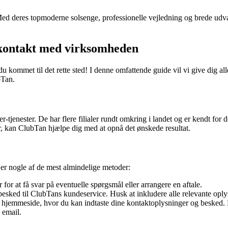
 Med deres topmoderne solsenge, professionelle vejledning og brede ud
 kontakt med virksomheden
kommet til det rette sted! I denne omfattende guide vil vi give dig all
bTan.
tjenester. De har flere filialer rundt omkring i landet og er kendt for d
er, kan ClubTan hjælpe dig med at opnå det ønskede resultat.
r nogle af de mest almindelige metoder:
r at få svar på eventuelle spørgsmål eller arrangere en aftale.
besked til ClubTans kundeservice. Husk at inkludere alle relevante opl
 hjemmeside, hvor du kan indtaste dine kontaktoplysninger og besked. 
 email.