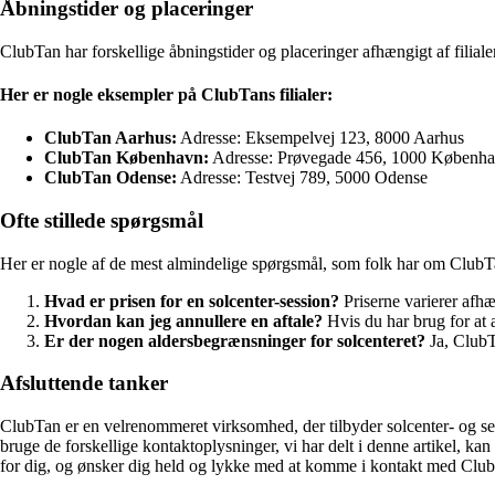
Åbningstider og placeringer
ClubTan har forskellige åbningstider og placeringer afhængigt af filiale
Her er nogle eksempler på ClubTans filialer:
ClubTan Aarhus:
Adresse: Eksempelvej 123, 8000 Aarhus
ClubTan København:
Adresse: Prøvegade 456, 1000 Københ
ClubTan Odense:
Adresse: Testvej 789, 5000 Odense
Ofte stillede spørgsmål
Her er nogle af de mest almindelige spørgsmål, som folk har om ClubT
Hvad er prisen for en solcenter-session?
Priserne varierer afhæn
Hvordan kan jeg annullere en aftale?
Hvis du har brug for at a
Er der nogen aldersbegrænsninger for solcenteret?
Ja, ClubT
Afsluttende tanker
ClubTan er en velrenommeret virksomhed, der tilbyder solcenter- og sel
bruge de forskellige kontaktoplysninger, vi har delt i denne artikel, k
for dig, og ønsker dig held og lykke med at komme i kontakt med Clu