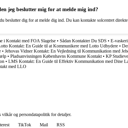
den jeg beslutter mig for at melde mig ind?
beslutter dig for at melde dig ind. Du kan kontakte solcentret direkte fo
me i Kontakt med FOA Slagelse
•
Sådan Kontakter Du SDS
•
E-vaskeri
otto Kontakt: En Guide til at Kommunikere med Lotto Udbydere
•
Den
e
•
Jehovas Vidner Kontakt: En Vejledning til Kommunikation med Jeh
jælp
•
Pladsanvisningen Københavns Kommune Kontakt
•
KP Studieve
ion
•
LMS Kontakt: En Guide til Effektiv Kommunikation med Dine Læ
ntakt med LLO
 vilkår og persondatapolitik for detaljer.
terest
TikTok
Mail
RSS