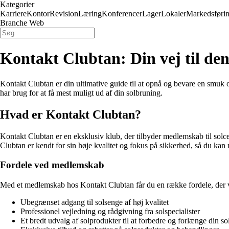
Kategorier
Karriere
Kontor
Revision
Læring
Konferencer
Lager
Lokaler
Markedsføri
Branche Web
Kontakt Clubtan: Din vej til de
Kontakt Clubtan er din ultimative guide til at opnå og bevare en smuk o
har brug for at få mest muligt ud af din solbruning.
Hvad er Kontakt Clubtan?
Kontakt Clubtan er en eksklusiv klub, der tilbyder medlemskab til solc
Clubtan er kendt for sin høje kvalitet og fokus på sikkerhed, så du kan
Fordele ved medlemskab
Med et medlemskab hos Kontakt Clubtan får du en række fordele, der vi
Ubegrænset adgang til solsenge af høj kvalitet
Professionel vejledning og rådgivning fra solspecialister
Et bredt udvalg af solprodukter til at forbedre og forlænge din s