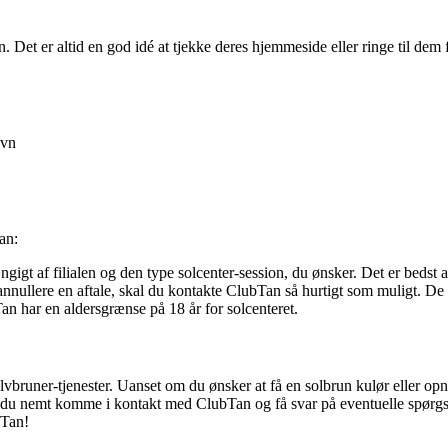
n. Det er altid en god idé at tjekke deres hjemmeside eller ringe til dem
avn
an:
gigt af filialen og den type solcenter-session, du ønsker. Det er bedst a
nnullere en aftale, skal du kontakte ClubTan så hurtigt som muligt. De vi
an har en aldersgrænse på 18 år for solcenteret.
vbruner-tjenester. Uanset om du ønsker at få en solbrun kulør eller op
an du nemt komme i kontakt med ClubTan og få svar på eventuelle spørgsm
bTan!