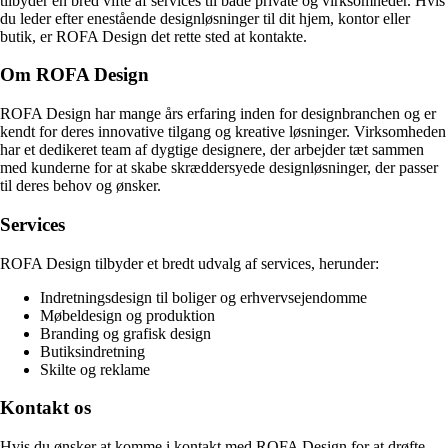
tilbyder en bred vifte af services til både private og virksomheder. Hvis
du leder efter enestående designløsninger til dit hjem, kontor eller
butik, er ROFA Design det rette sted at kontakte.
Om ROFA Design
ROFA Design har mange års erfaring inden for designbranchen og er
kendt for deres innovative tilgang og kreative løsninger. Virksomheden
har et dedikeret team af dygtige designere, der arbejder tæt sammen
med kunderne for at skabe skræddersyede designløsninger, der passer
til deres behov og ønsker.
Services
ROFA Design tilbyder et bredt udvalg af services, herunder:
Indretningsdesign til boliger og erhvervsejendomme
Møbeldesign og produktion
Branding og grafisk design
Butiksindretning
Skilte og reklame
Kontakt os
Hvis du ønsker at komme i kontakt med ROFA Design for at drøfte