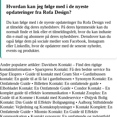
Hvordan kan jeg følge med i de nyeste
opdateringer fra Rofa Design?
Du kan følge med i de nyeste opdateringer fra Rofa Design ved
at tilmelde dig deres nyhedsbrev. På deres hjemmeside kan du
normalt finde et link eller et tilmeldingsfelt, hvor du kan indtaste
din e-mail og abonnere på deres nyhedsbrev. Derudover kan du
også følge dem på sociale medier som Facebook, Instagram
eller LinkedIn, hvor de opdaterer med de seneste nyheder,
events og produkter.
Andre populære artikler:
Davidsen Kontakt – Find den rigtige
kontaktinformation
•
Sparxpress Kontakt: Få den bedste service fra
Spar Ekspres
•
Guide til kontakt med Gram Slot
•
Gardinbussen
kontakt: En guide til at få fat i gardinbussen
•
Synonym Kontakt: En
Omfattende Guide
•
Billetten Kontakt: En omfattende guide
•
Elbobladet Kontakt: En Omfattende Guide
•
Condor Kontakt – En
komplet guide til effektiv kommunikation
•
Kontakt Zooplus: En
Guide til at Komme i Kontakt med Kundeservice
•
Østjysk Bolig
Kontakt: Din Guide til Effektiv Boligsøgning
•
Aalborg Stiftstidende
Kontakt: Vejledning og Kontaktoplysninger
•
Kontakt Komplett: En
Omfattende Guide
•
Miomio Kontakt: En Guide til Effektiv
Kommunikation
•
Kontakt synonym: En omfattende og indsigtfuld