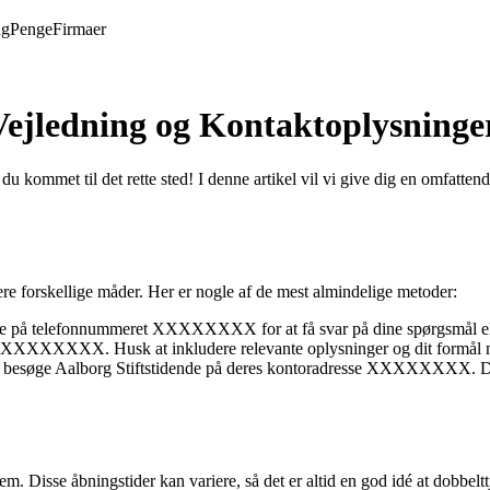
ng
Penge
Firmaer
Vejledning og Kontaktoplysninge
 du kommet til det rette sted! I denne artikel vil vi give dig en omfatt
ere forskellige måder. Her er nogle af de mest almindelige metoder:
ende på telefonnummeret XXXXXXXX for at få svar på dine spørgsmål el
 på XXXXXXXX. Husk at inkludere relevante oplysninger og dit formål
u besøge Aalborg Stiftstidende på deres kontoradresse XXXXXXXX. Det 
. Disse åbningstider kan variere, så det er altid en god idé at dobbelttj