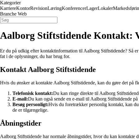
Kategorier
Karriere
Kontor
Revision
Læring
Konferencer
Lager
Lokaler
Markedsføri
Branche Web
Aalborg Stiftstidende Kontakt: 
Er du på udkig efter kontaktinformation til Aalborg Stiftstidende? Så er
fat i de oplysninger, du har brug for.
Kontakt Aalborg Stiftstidende
Hvis du ønsker at kontakte Aalborg Stiftstidende, kan du gøre det på fl
Telefonisk kontakt:
Du kan ringe direkte til Aalborg Stiftstid
E-mail:
Du kan også sende en e-mail til Aalborg Stiftstidende
Besøg personligt:
Hvis du foretrækker personlig kontakt, kan d
de er tilgængelige.
Åbningstider
Aalborg Stiftstidende har normale åbningstider, hvor du kan kontakte dem