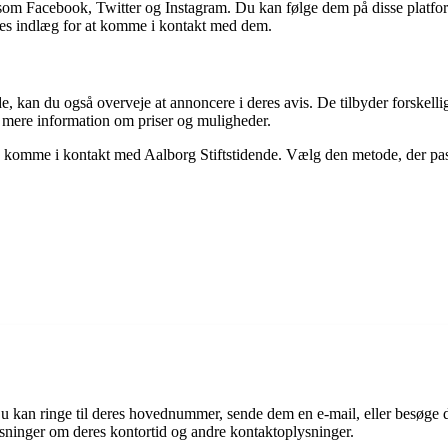
r som Facebook, Twitter og Instagram. Du kan følge dem på disse platfo
es indlæg for at komme i kontakt med dem.
de, kan du også overveje at annoncere i deres avis. De tilbyder forsk
å mere information om priser og muligheder.
n komme i kontakt med Aalborg Stiftstidende. Vælg den metode, der passer
Du kan ringe til deres hovednummer, sende dem en e-mail, eller besøge 
ysninger om deres kontortid og andre kontaktoplysninger.