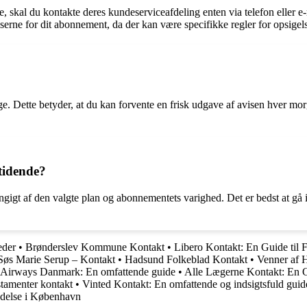
, skal du kontakte deres kundeserviceafdeling enten via telefon eller e-
lserne for dit abonnement, da der kan være specifikke regler for opsigel
 Dette betyder, at du kan forvente en frisk udgave af avisen hver mor
tidende?
ngigt af den valgte plan og abonnementets varighed. Det er bedst at gå
eder
•
Brønderslev Kommune Kontakt
•
Libero Kontakt: En Guide til 
Søs Marie Serup – Kontakt
•
Hadsund Folkeblad Kontakt
•
Venner af 
h Airways Danmark: En omfattende guide
•
Alle Lægerne Kontakt: En 
estamenter kontakt
•
Vinted Kontakt: En omfattende og indsigtsfuld guid
ndelse i København