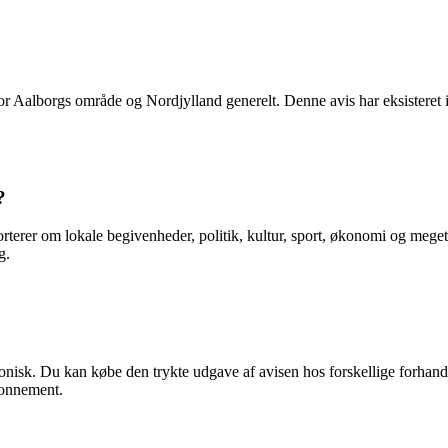
r Aalborgs område og Nordjylland generelt. Denne avis har eksisteret i 
?
terer om lokale begivenheder, politik, kultur, sport, økonomi og meget 
g.
ktronisk. Du kan købe den trykte udgave af avisen hos forskellige forha
bonnement.