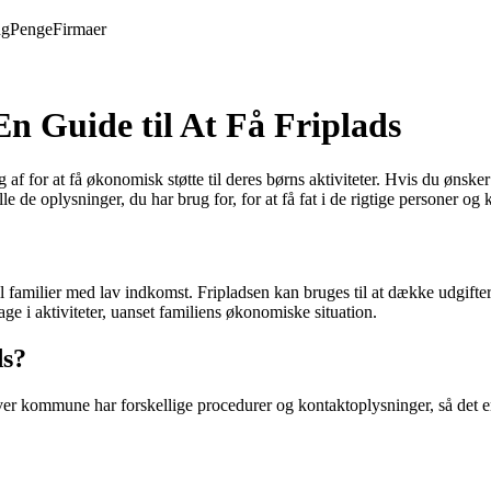
ng
Penge
Firmaer
n Guide til At Få Friplads
f for at få økonomisk støtte til deres børns aktiviteter. Hvis du ønsker
le de oplysninger, du har brug for, for at få fat i de rigtige personer 
familier med lav indkomst. Fripladsen kan bruges til at dække udgifter ti
age i aktiviteter, uanset familiens økonomiske situation.
ds?
ver kommune har forskellige procedurer og kontaktoplysninger, så det e