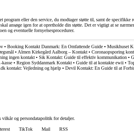
rogram eller den service, du modtager støtte til, samt de specifikke regl
skal ansøge igen for at opretholde din støtte. Det er vigtigt at se nærm
toen og eventuelle fornyelsesprocedurer.
ov
•
Booking Kontakt Danmark: En Omfattende Guide
•
Musikhuset Ko
pørgsmål
•
Almen Kirkegård Aalborg – Kontakt
•
Coronaopsporing kontak
ening ingen kontakt
•
Sik Kontakt: Guide til effektiv kommunikation
•
G
A-kasse
•
Region Syddanmark Kontakt
•
Guide til at kontakte ewii
•
To
dk kontakt: Vejledning og hjælp
•
Devil Kontakt: En Guide til at For
 vilkår og persondatapolitik for detaljer.
terest
TikTok
Mail
RSS