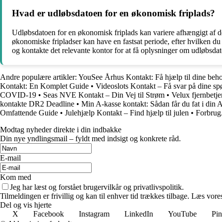
Hvad er udløbsdatoen for en økonomisk friplads?
Udløbsdatoen for en økonomisk friplads kan variere afhængigt af det p
økonomiske fripladser kan have en fastsat periode, efter hvilken du 
og kontakte det relevante kontor for at få oplysninger om udløbsda
Andre populære artikler:
YouSee Århus Kontakt: Få hjælp til dine beh
Kontakt: En Komplet Guide
•
Videoslots Kontakt – Få svar på dine s
COVID-19
•
Seas NVE Kontakt – Din Vej til Strøm
•
Velux fjernbetj
kontakte DR2 Deadline
•
Min A-kasse kontakt: Sådan får du fat i din 
Omfattende Guide
•
Julehjælp Kontakt – Find hjælp til julen
•
Forbrug.
Modtag nyheder direkte i din indbakke
Din nye yndlingsmail – fyldt med indsigt og konkrete råd.
E-mail
Kom med
Jeg har læst og forstået brugervilkår og privatlivspolitik.
Tilmeldingen er frivillig og kan til enhver tid trækkes tilbage. Læs vores
Del og vis hjerte
X
Facebook
Instagram
LinkedIn
YouTube
Pin