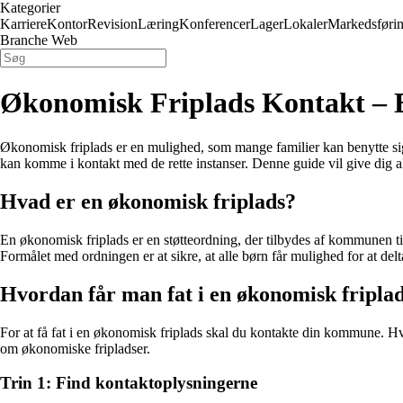
Kategorier
Karriere
Kontor
Revision
Læring
Konferencer
Lager
Lokaler
Markedsføri
Branche Web
Økonomisk Friplads Kontakt – E
Økonomisk friplads er en mulighed, som mange familier kan benytte sig a
kan komme i kontakt med de rette instanser. Denne guide vil give dig al
Hvad er en økonomisk friplads?
En økonomisk friplads er en støtteordning, der tilbydes af kommunen til 
Formålet med ordningen er at sikre, at alle børn får mulighed for at delt
Hvordan får man fat i en økonomisk fripla
For at få fat i en økonomisk friplads skal du kontakte din kommune. H
om økonomiske fripladser.
Trin 1: Find kontaktoplysningerne