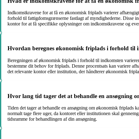
Hvad er indkomstkravene for at få en økonomisk fr
Indkomstkravene for at få en økonomisk friplads varierer afhængigt a
forhold til fattigdomsgrænserne fastlagt af myndighederne. Disse in
kontor for at få specifikke oplysninger om indkomstkravene og eve
Hvordan beregnes økonomisk friplads i forhold til
Beregningen af økonomisk friplads i forhold til indkomsten varierer 
bestemme dit behov for friplads. Denne procentsats kan variere afh
det relevante kontor eller institution, der håndterer økonomisk fripla
Hvor lang tid tager det at behandle en ansøgning 
Tiden det tager at behandle en ansøgning om økonomisk friplads kan 
normalt tage flere uger, da kontoret eller institutionen skal genne
tidsramme for behandlingen af din ansøgning.