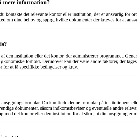
å mere information?
 kontakte det relevante kontor eller institution, der er ansvarlig for 
ked om dine behov og spørg, hvilke dokumenter der kræves for at ansø
ds?
 af den institution eller det kontor, der administrerer programmet. Gen
konomiske forhold. Derudover kan der være andre faktorer, der tages i
r for at få specifikke betingelser og krav.
 ansøgningsformular. Du kan finde denne formular på institutionens ell
vendige dokumenter, såsom indkomstbeviser og eventuelle andre relev
 med det kontor eller den institution for at sikre, at din ansøgning er 