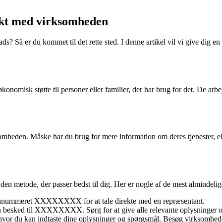
kt med virksomheden
å er du kommet til det rette sted. I denne artikel vil vi give dig en o
misk støtte til personer eller familier, der har brug for det. De arbejder
mheden. Måske har du brug for mere information om deres tjenester, e
den metode, der passer bedst til dig. Her er nogle af de mest alminde
fonnummeret XXXXXXXX for at tale direkte med en repræsentant.
n besked til XXXXXXXX. Sørg for at give alle relevante oplysninger og
vor du kan indtaste dine oplysninger og spørgsmål. Besøg virksomhede