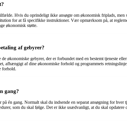
t?
e tilfælde. Hvis du oprindeligt ikke ansøgte om økonomisk friplads, men
stitution for at få specifikke instruktioner. Vær opmærksom på, at regler
tage økonomisk støtte.
etaling af gebyrer?
 de økonomiske gebyrer, der er forbundet med en bestemt tjeneste eller 
edet, afhængigt af dine økonomiske forhold og programmets retningslinj
 forhold.
én gang?
r på én gang. Normalt skal du indsende en separat ansøgning for hver t
durer, som du skal følge. Det er ikke usædvanligt, at du skal opdatere