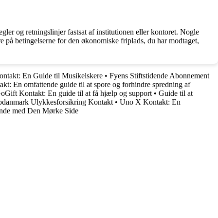
er og retningslinjer fastsat af institutionen eller kontoret. Nogle
ere på betingelserne for den økonomiske friplads, du har modtaget,
ntakt: En Guide til Musikelskere
•
Fyens Stiftstidende Abonnement
t: En omfattende guide til at spore og forhindre spredning af
oGift Kontakt: En guide til at få hjælp og support
•
Guide til at
pdanmark Ulykkesforsikring Kontakt
•
Uno X Kontakt: En
binde med Den Mørke Side