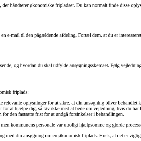
ne, der håndterer økonomiske fripladser. Du kan normalt finde disse o
 en e-mail til den pågældende afdeling. Fortæl dem, at du er interesser
ende, og hvordan du skal udfylde ansøgningsskemaet. Følg vejledningen 
omisk friplads:
e relevante oplysninger for at sikre, at din ansøgning bliver behandlet k
 for at hjælpe dig, så tøv ikke med at bede om vejledning, hvis du har 
for den fastsatte frist for at undgå forsinkelser i behandlingen.
 men kommunens personale var utroligt hjælpsomme og gjorde processen 
ng med din ansøgning om en økonomisk friplads. Husk, at det er vigtigt 