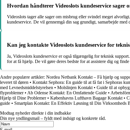
Hvordan håndterer Videoslots kundeservice sager o
Videoslots tager alle sager om misbrug eller svindel meget alvorligt.
kundeservice. De vil gennemgå din sag grundigt, samarbejde med dig
Kan jeg kontakte Videoslots kundeservice for tekni
Ja, Videoslots kundeservice er også tilgængelig for teknisk suppor
for at få hjælp. De vil gøre deres bedste for at assistere dig og find
Andre populære artikler:
Nordea Netbank Kontakt – Få hjælp og supp
leveret til døren
•
Kontakt Sephora: En guide til at få fat i Sephoras ku
med Levnedsmiddelstyrelsen
•
Molslinjen Kontakt
•
Guide til at opby
flyproblemer
•
Ab Odense Kontakt: En Omfattende Guide
•
Arbetsförm
Hjælp til Dine Problemer
•
Københavns Lufthavn Bagage Kontakt
•
C
guide
•
Smartplan Kontakt: En Effektiv Løsning til Din Virksomheds
Modtag nyheder direkte i din indbakke
Din nye yndlingsmail – fyldt med indsigt og konkrete råd.
E-mail