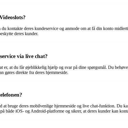
Videoslots?
u kontakte deres kundeservice og anmode om at få din konto midlertidig
beskytte deres kunder.
ervice via live chat?
t er, at du får øjeblikkelig hjælp og svar på dine spørgsmål. Du behøver 
n gøres direkte fra deres hjemmeside.
telefonen?
d at bruge deres mobilvenlige hjemmeside og live chat-funktion. Du kan 
 på både iOS- og Android-platforme og sikrer, at deres kunder kan kont