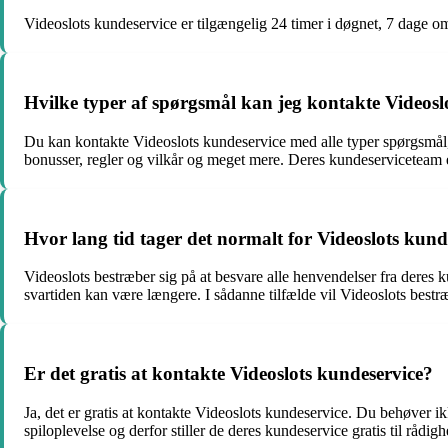
Videoslots kundeservice er tilgængelig 24 timer i døgnet, 7 dage om
Hvilke typer af spørgsmål kan jeg kontakte Videos
Du kan kontakte Videoslots kundeservice med alle typer spørgsmål, d
bonusser, regler og vilkår og meget mere. Deres kundeserviceteam er
Hvor lang tid tager det normalt for Videoslots kund
Videoslots bestræber sig på at besvare alle henvendelser fra deres 
svartiden kan være længere. I sådanne tilfælde vil Videoslots bestr
Er det gratis at kontakte Videoslots kundeservice?
Ja, det er gratis at kontakte Videoslots kundeservice. Du behøver ikke
spiloplevelse og derfor stiller de deres kundeservice gratis til rådigh