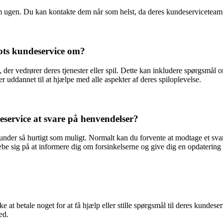
 ugen. Du kan kontakte dem når som helst, da deres kundeserviceteam alt
lots kundeservice om?
er vedrører deres tjenester eller spil. Dette kan inkludere spørgsmål o
 uddannet til at hjælpe med alle aspekter af deres spiloplevelse.
eservice at svare på henvendelser?
kunder så hurtigt som muligt. Normalt kan du forvente at modtage et sva
æbe sig på at informere dig om forsinkelserne og give dig en opdatering 
 at betale noget for at få hjælp eller stille spørgsmål til deres kundeser
ed.