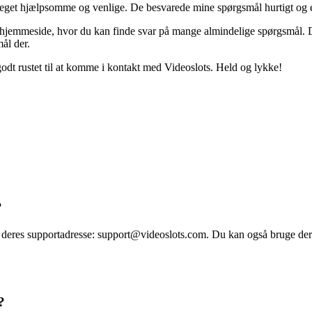
eget hjælpsomme og venlige. De besvarede mine spørgsmål hurtigt og ef
hjemmeside, hvor du kan finde svar på mange almindelige spørgsmål. De
ål der.
 godt rustet til at komme i kontakt med Videoslots. Held og lykke!
?
 deres supportadresse: support@videoslots.com. Du kan også bruge deres
?