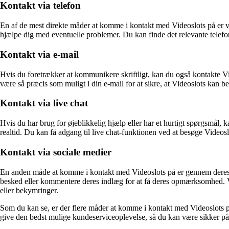
Kontakt via telefon
En af de mest direkte måder at komme i kontakt med Videoslots på er ved
hjælpe dig med eventuelle problemer. Du kan finde det relevante tele
Kontakt via e-mail
Hvis du foretrækker at kommunikere skriftligt, kan du også kontakte Vi
være så præcis som muligt i din e-mail for at sikre, at Videoslots kan
Kontakt via live chat
Hvis du har brug for øjeblikkelig hjælp eller har et hurtigt spørgsmål,
realtid. Du kan få adgang til live chat-funktionen ved at besøge Videos
Kontakt via sociale medier
En anden måde at komme i kontakt med Videoslots på er gennem deres s
besked eller kommentere deres indlæg for at få deres opmærksomhed. Vid
eller bekymringer.
Som du kan se, er der flere måder at komme i kontakt med Videoslots på. U
give den bedst mulige kundeserviceoplevelse, så du kan være sikker på 