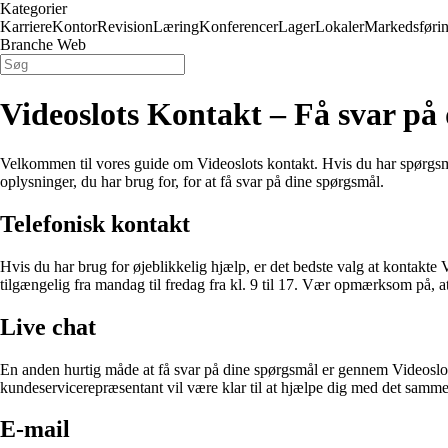
Kategorier
Karriere
Kontor
Revision
Læring
Konferencer
Lager
Lokaler
Markedsføri
Branche Web
Videoslots Kontakt – Få svar på
Velkommen til vores guide om Videoslots kontakt. Hvis du har spørgsmål 
oplysninger, du har brug for, for at få svar på dine spørgsmål.
Telefonisk kontakt
Hvis du har brug for øjeblikkelig hjælp, er det bedste valg at kontakt
tilgængelig fra mandag til fredag ​​fra kl. 9 til 17. Vær opmærksom på, a
Live chat
En anden hurtig måde at få svar på dine spørgsmål er gennem Videoslot
kundeservicerepræsentant vil være klar til at hjælpe dig med det samme.
E-mail