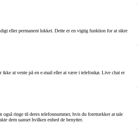
t eller permanent lukket. Dette er en vigtig funktion for at sikre
ikke at vente på en e-mail eller at være i telefonkø. Live chat er
også ringe til deres telefonnummer, hvis du foretrækker at tale
akte dem uanset hvilken enhed de benytter.