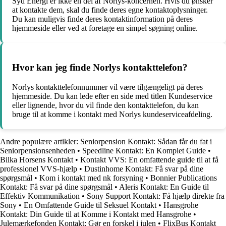
Syd Energi er ikke en del af Norlys-koncernen. Hvis du ønsker
at kontakte dem, skal du finde deres egne kontaktoplysninger.
Du kan muligvis finde deres kontaktinformation på deres
hjemmeside eller ved at foretage en simpel søgning online.
Hvor kan jeg finde Norlys kontakttelefon?
Norlys kontakttelefonnummer vil være tilgængeligt på deres
hjemmeside. Du kan lede efter en side med titlen Kundeservice
eller lignende, hvor du vil finde den kontakttelefon, du kan
bruge til at komme i kontakt med Norlys kundeserviceafdeling.
Andre populære artikler:
Seniorpension Kontakt: Sådan får du fat i
Seniorpensionsenheden
•
Speedline Kontakt: En Komplet Guide
•
Bilka Horsens Kontakt
•
Kontakt VVS: En omfattende guide til at få
professionel VVS-hjælp
•
Dustinhome Kontakt: Få svar på dine
spørgsmål
•
Kom i kontakt med nk forsyning
•
Bonnier Publications
Kontakt: Få svar på dine spørgsmål
•
Aleris Kontakt: En Guide til
Effektiv Kommunikation
•
Sony Support Kontakt: Få hjælp direkte fra
Sony
•
En Omfattende Guide til Seksuel Kontakt
•
Hansgrohe
Kontakt: Din Guide til at Komme i Kontakt med Hansgrohe
•
Julemærkefonden Kontakt: Gør en forskel i julen
•
FlixBus Kontakt