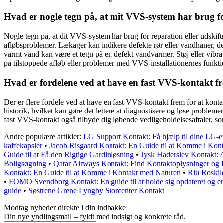
Hvad er nogle tegn på, at mit VVS-system har brug fo
Nogle tegn på, at dit VVS-system har brug for reparation eller udskift
afløbsproblemer. Lækager kan indikere defekte rør eller vandhaner, de
varmt vand kan være et tegn på en defekt vandvarmer. Støj eller vibra
på tilstoppede afløb eller problemer med VVS-installationernes funkti
Hvad er fordelene ved at have en fast VVS-kontakt f
Der er flere fordele ved at have en fast VVS-kontakt frem for at ko
historik, hvilket kan gøre det lettere at diagnostisere og løse proble
fast VVS-kontakt også tilbyde dig løbende vedligeholdelsesaftaler, so
Andre populære artikler:
LG Support Kontakt: Få hjælp til dine LG-
kaffekapsler
•
Jacob Risgaard Kontakt: En Guide til at Komme i Kon
Guide til at Få den Rigtige Gardinløsning
•
Jysk Haderslev Kontakt: A
Boligsøgning
•
Qatar Airways Kontakt: Find Kontaktoplysninger og
Kontakt: En Guide til at Komme i Kontakt med Naturen
•
Riu Roskil
•
FOMO Svendborg Kontakt: En guide til at holde sig opdateret og e
guide
•
Søstrene Grene Lyngby Storcenter Kontakt
Modtag nyheder direkte i din indbakke
Din nye yndlingsmail – fyldt med indsigt og konkrete råd.