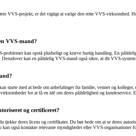
tørre VVS-projekt, er det vigtigt at vælge den rette VVS-virksomhed. 
il en VVS-mand?
VS-problemer kan opstå pludseligt og kræve hurtig handling. En pålide
m. Derudover kan en pålidelig VVS-mand også sikre, at dit VVS-system er
mand?
 kan starte med at bede om anbefalinger fra familie, venner og kollege
-virksomheder for at få en idé om deres pålidelighed og kundeservice. E
riseret og certificeret?
du tjekke deres licens og certifikater. Du bør bede om at se deres autorisa
 Du kan også kontakte relevante myndigheder eller VVS-organisationer f