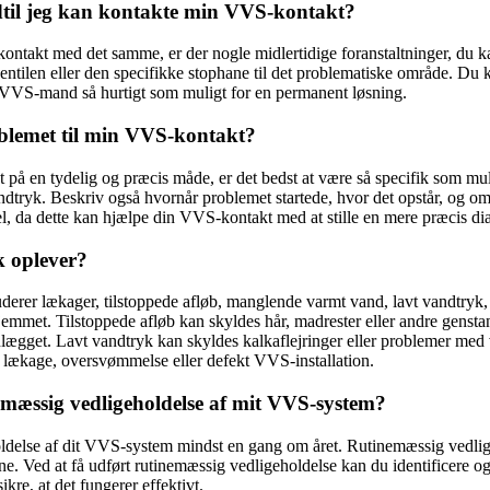
til jeg kan kontakte min VVS-kontakt?
ntakt med det samme, er der nogle midlertidige foranstaltninger, du k
tilen eller den specifikke stophane til det problematiske område. Du ka
l VVS-mand så hurtigt som muligt for en permanent løsning.
blemet til min VVS-kontakt?
å en tydelig og præcis måde, er det bedst at være så specifik som muli
dtryk. Beskriv også hvornår problemet startede, hvor det opstår, og om 
l, da dette kan hjælpe din VVS-kontakt med at stille en mere præcis di
k oplever?
derer lækager, tilstoppede afløb, manglende varmt vand, lavt vandtry
 hjemmet. Tilstoppede afløb kan skyldes hår, madrester eller andre gen
ægget. Lavt vandtryk kan skyldes kalkaflejringer eller problemer med 
 lækage, oversvømmelse eller defekt VVS-installation.
mæssig vedligeholdelse af mit VVS-system?
ldelse af dit VVS-system mindst en gang om året. Rutinemæssig vedlige
. Ved at få udført rutinemæssig vedligeholdelse kan du identificere og l
kre, at det fungerer effektivt.