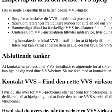
Her er nogle eksperttip til at få den bedste VVS-hjælp:
Sørg for at beskrive dit VVS-problem så præcist som muligt, nå
Spørg om referencer fra tidligere kunder for at få en idé om VVS
Sammenlign tilbud fra forskellige VVS-installatører for at få de
Undersøg om VVS-installatøren tilbyder nødservice, hvis du h
Jeg kontaktede en lokal VVS-installatør for at få hjælp til at re
tiden. Jeg kan varmt anbefale dem til alle, der har brug for VV
Afsluttende tanker
At kontakte en professionel VVS-installatør er afgørende for at sikre, 
kan hjælpe dig med dine VVS-behov. Så tøv ikke med at kontakte en V
Kontakt VVS – Find den rette VVS-virksom
Hvis du står over for VVS-problemer eller har brug for professionel 
dedikerede til at hjælpe dig med at finde den bedste VVS-service til 
virksomhed.
Hvad skal du overveje, når du vælger en VVS-virks