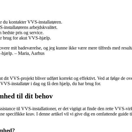
r du kontakter VVS-installatøren.
-installatørens arbejdskvalitet.
n bedste pris og service.
ar brug for akut VVS-hjælp.
novere mit badeværelse, og jeg kunne ikke være mere tilfreds med resultat
S-hjælp. – Maria, Aarhus
at dit VVS-projekt bliver udført korrekt og effektivt. Ved at følge de ov
VS-installatør i dag og få den hjælp, du har brug for.
hed til dit behov
assistance til VVS-installationer, er det vigtigt at finde den rette V
dine specifikke krav. I denne artikel vil vi give dig en omfattende guid
omhed?