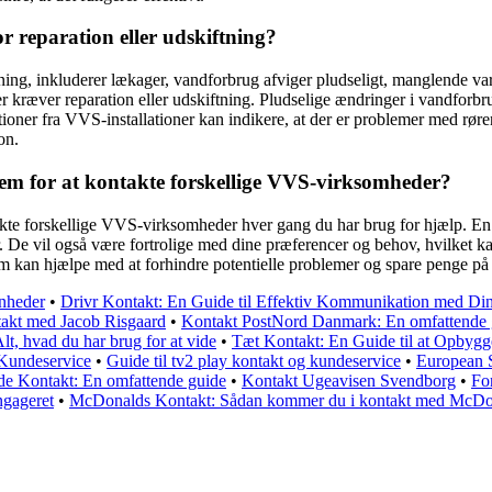
r reparation eller udskiftning?
ning, inkluderer lækager, vandforbrug afviger pludseligt, manglende var
r kræver reparation eller udskiftning. Pludselige ændringer i vandforb
tioner fra VVS-installationer kan indikere, at der er problemer med rør
on.
rem for at kontakte forskellige VVS-virksomheder?
ntakte forskellige VVS-virksomheder hver gang du har brug for hjælp. E
mer. De vil også være fortrolige med dine præferencer og behov, hvilket 
m kan hjælpe med at forhindre potentielle problemer og spare penge på 
enheder
•
Drivr Kontakt: En Guide til Effektiv Kommunikation med Di
takt med Jacob Risgaard
•
Kontakt PostNord Danmark: En omfattende gui
lt, hvad du har brug for at vide
•
Tæt Kontakt: En Guide til at Opbygg
 Kundeservice
•
Guide til tv2 play kontakt og kundeservice
•
European S
de Kontakt: En omfattende guide
•
Kontakt Ugeavisen Svendborg
•
Fo
ngageret
•
McDonalds Kontakt: Sådan kommer du i kontakt med McDo