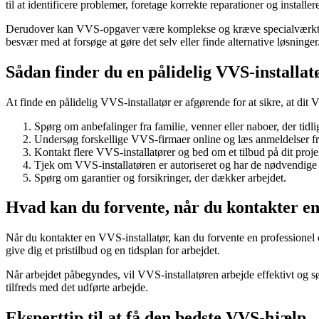
til at identificere problemer, foretage korrekte reparationer og instal
Derudover kan VVS-opgaver være komplekse og kræve specialværktøj. En
besvær med at forsøge at gøre det selv eller finde alternative løsninger
Sådan finder du en pålidelig VVS-installat
At finde en pålidelig VVS-installatør er afgørende for at sikre, at dit V
Spørg om anbefalinger fra familie, venner eller naboer, der tidl
Undersøg forskellige VVS-firmaer online og læs anmeldelser fra
Kontakt flere VVS-installatører og bed om et tilbud på dit proje
Tjek om VVS-installatøren er autoriseret og har de nødvendige c
Spørg om garantier og forsikringer, der dækker arbejdet.
Hvad kan du forvente, når du kontakter en
Når du kontakter en VVS-installatør, kan du forvente en professionel o
give dig et pristilbud og en tidsplan for arbejdet.
Når arbejdet påbegyndes, vil VVS-installatøren arbejde effektivt og sø
tilfreds med det udførte arbejde.
Eksperttip til at få den bedste VVS-hjælp