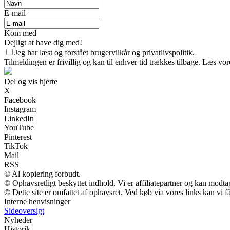
E-mail
Kom med
Dejligt at have dig med!
Jeg har læst og forstået brugervilkår og privatlivspolitik.
Tilmeldingen er frivillig og kan til enhver tid trækkes tilbage. Læs vore
Del og vis hjerte
X
Facebook
Instagram
LinkedIn
YouTube
Pinterest
TikTok
Mail
RSS
© Al kopiering forbudt.
© Ophavsretligt beskyttet indhold. Vi er affiliatepartner og kan modt
© Dette site er omfattet af ophavsret. Ved køb via vores links kan vi
Interne henvisninger
Sideoversigt
Nyheder
Historik