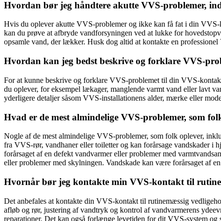
Hvordan bør jeg håndtere akutte VVS-problemer, ind
Hvis du oplever akutte VVS-problemer og ikke kan få fat i din VVS-ko
kan du prøve at afbryde vandforsyningen ved at lukke for hovedstopven
opsamle vand, der lækker. Husk dog altid at kontakte en professione
Hvordan kan jeg bedst beskrive og forklare VVS-pro
For at kunne beskrive og forklare VVS-problemet til din VVS-kontakt p
du oplever, for eksempel lækager, manglende varmt vand eller lavt van
yderligere detaljer såsom VVS-installationens alder, mærke eller mode
Hvad er de mest almindelige VVS-problemer, som fol
Nogle af de mest almindelige VVS-problemer, som folk oplever, inklu
fra VVS-rør, vandhaner eller toiletter og kan forårsage vandskader i
forårsaget af en defekt vandvarmer eller problemer med varmtvandsanl
eller problemer med skylningen. Vandskade kan være forårsaget af en
Hvornår bør jeg kontakte min VVS-kontakt til rutine
Det anbefales at kontakte din VVS-kontakt til rutinemæssig vedligeho
afløb og rør, justering af vandtryk og kontrol af vandvarmerens ydeevne
reparationer. Det kan også forlænge levetiden for dit VVS-system og si