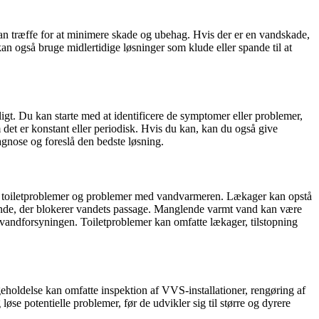
an træffe for at minimere skade og ubehag. Hvis der er en vandskade,
n også bruge midlertidige løsninger som klude eller spande til at
gt. Du kan starte med at identificere de symptomer eller problemer,
det er konstant eller periodisk. Hvis du kan, kan du også give
agnose og foreslå den bedste løsning.
k, toiletproblemer og problemer med vandvarmeren. Lækager kan opstå
stande, der blokerer vandets passage. Manglende varmt vand kan være
vandforsyningen. Toiletproblemer kan omfatte lækager, tilstopning
holdelse kan omfatte inspektion af VVS-installationer, rengøring af
øse potentielle problemer, før de udvikler sig til større og dyrere