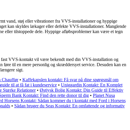
mt vand, støj eller vibrationer fra VVS-installationer og hyppige
ruget kan skyldes lækager eller defekte VVS-installationer. Manglende
ene eller tilstoppede dele. Hyppige afløbsproblemer kan være et tegn
n fast VVS-kontakt vil være bekendt med din VVS-installation og
kan føre til en mere personlig og skræddersyet service. Desuden kan en
længere sigt.
n Chauffør
•
Kaffekapslen kontakt: Få svar på dine spørgsmål om
de til at få fat i kundeservice
•
Uniggardin Kontakt: En Komplet
e Stærke Relationer
•
Østjysk Bolig Kontakt: Din Guide til Effektiv
perm Bank Kontakt: Find den rette donor til dig
•
Planet Nusa
rd Horsens Kontakt: Sådan kommer du i kontakt med Ford i Horsens
nalds
•
Sådan bruger du Seas Kontakt: En omfattende og informativ