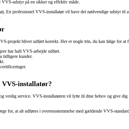
lere VVS-udstyr på en sikker og effektiv måde.
 professionel VVS-installatør vil have det nødvendige udstyr til at ud
.
ør
VS-projekt bliver udført korrekt. Her er nogle trin, du kan følge for at f
igere har haft VVS-arbejde udført.
 tidligere kunder.
kt.
ertificeringer.
 VVS-installatør?
g venlig service. VVS-installatøren vil lytte til dine behov og give di
rge for, at alt udføres i overensstemmelse med gældende VVS-standarder o