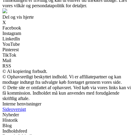
Tilmeldingen er frivillig og kan til enhver tid trækkes tilbage. Læs
vores vilkår og persondatapolitik for detaljer.
Del og vis hjerte
X
Facebook
Instagram
LinkedIn
YouTube
Pinterest
TikTok
Mail
RSS
© Al kopiering forbudt.
© Ophavsretligt beskyttet indhold. Vi er affiliatepartner og kan
modtage indtægt fra udvalgte køb foretaget gennem vores side.
© Dette site er omfattet af ophavsret. Ved køb via vores links kan vi
få kommission. Indholdet må kun anvendes med forudgående
skriftlig aftale.
Interne henvisninger
Sideoversigt
Nyheder
Historik
Blog
Indholdsfeed