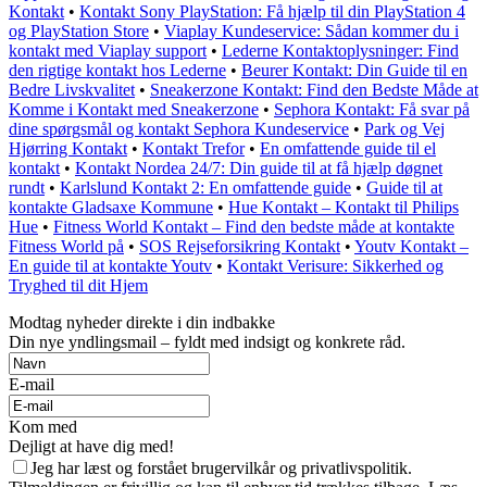
Kontakt
•
Kontakt Sony PlayStation: Få hjælp til din PlayStation 4
og PlayStation Store
•
Viaplay Kundeservice: Sådan kommer du i
kontakt med Viaplay support
•
Lederne Kontaktoplysninger: Find
den rigtige kontakt hos Lederne
•
Beurer Kontakt: Din Guide til en
Bedre Livskvalitet
•
Sneakerzone Kontakt: Find den Bedste Måde at
Komme i Kontakt med Sneakerzone
•
Sephora Kontakt: Få svar på
dine spørgsmål og kontakt Sephora Kundeservice
•
Park og Vej
Hjørring Kontakt
•
Kontakt Trefor
•
En omfattende guide til el
kontakt
•
Kontakt Nordea 24/7: Din guide til at få hjælp døgnet
rundt
•
Karlslund Kontakt 2: En omfattende guide
•
Guide til at
kontakte Gladsaxe Kommune
•
Hue Kontakt – Kontakt til Philips
Hue
•
Fitness World Kontakt – Find den bedste måde at kontakte
Fitness World på
•
SOS Rejseforsikring Kontakt
•
Youtv Kontakt –
En guide til at kontakte Youtv
•
Kontakt Verisure: Sikkerhed og
Tryghed til dit Hjem
Modtag nyheder direkte i din indbakke
Din nye yndlingsmail – fyldt med indsigt og konkrete råd.
E-mail
Kom med
Dejligt at have dig med!
Jeg har læst og forstået brugervilkår og privatlivspolitik.