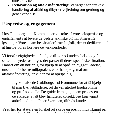
dine aktiviteter.
Renovation og affaldshåndtering:
Vi sørger for effektiv
håndtering af affald og tilbyder vejledning om genbrug og
genanvendelse.
Ekspertise og engagement
Hos Guldborgsund Kommune er vi stolte af vores ekspertise og
engagement i at levere de bedste tekniske og miljømæssige
løsninger. Vores team består af erfarne fagfolk, der er dedikerede til
at hjælpe vores borgere og virksomheder.
Vi forstår vigtigheden af at lytte til vores kunders behov og finde
skræddersyede løsninger, der passer til deres specifikke situation.
Uanset om du har brug for hjælp til at opnå en byggetilladelse,
ønsker at forbedre miljøpraksis eller har spørgsmål om
affaldshåndtering, er vi her for at hjælpe dig.
Jeg kontaktede Guldborgsund Kommune for at få hjælp
til min byggetilladelse, og de var utroligt hjælpsomme
og professionelle. De guidede mig igennem processen
og sikrede, at alt blev håndteret korrekt. Jeg kan varmt
anbefale dem. – Peter Sørensen, tilfreds kunde.
Vi er her for at gøre en forskel og skabe en positiv indvirkning på