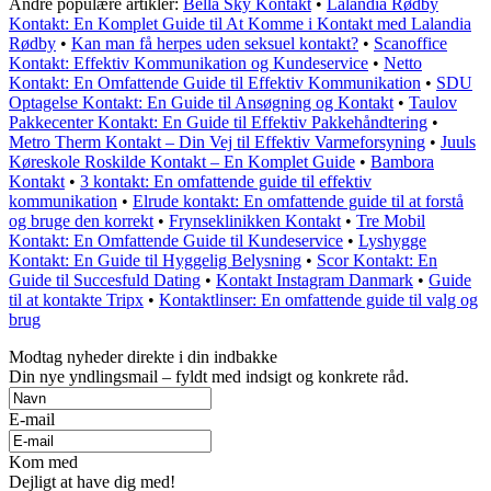
Andre populære artikler:
Bella Sky Kontakt
•
Lalandia Rødby
Kontakt: En Komplet Guide til At Komme i Kontakt med Lalandia
Rødby
•
Kan man få herpes uden seksuel kontakt?
•
Scanoffice
Kontakt: Effektiv Kommunikation og Kundeservice
•
Netto
Kontakt: En Omfattende Guide til Effektiv Kommunikation
•
SDU
Optagelse Kontakt: En Guide til Ansøgning og Kontakt
•
Taulov
Pakkecenter Kontakt: En Guide til Effektiv Pakkehåndtering
•
Metro Therm Kontakt – Din Vej til Effektiv Varmeforsyning
•
Juuls
Køreskole Roskilde Kontakt – En Komplet Guide
•
Bambora
Kontakt
•
3 kontakt: En omfattende guide til effektiv
kommunikation
•
Elrude kontakt: En omfattende guide til at forstå
og bruge den korrekt
•
Frynseklinikken Kontakt
•
Tre Mobil
Kontakt: En Omfattende Guide til Kundeservice
•
Lyshygge
Kontakt: En Guide til Hyggelig Belysning
•
Scor Kontakt: En
Guide til Succesfuld Dating
•
Kontakt Instagram Danmark
•
Guide
til at kontakte Tripx
•
Kontaktlinser: En omfattende guide til valg og
brug
Modtag nyheder direkte i din indbakke
Din nye yndlingsmail – fyldt med indsigt og konkrete råd.
E-mail
Kom med
Dejligt at have dig med!