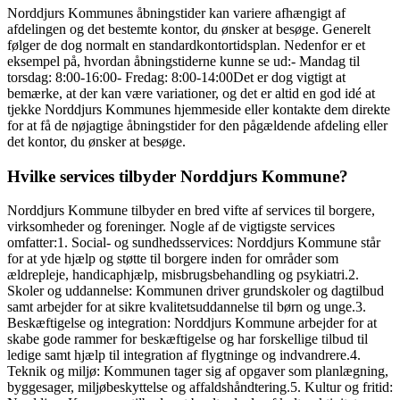
Norddjurs Kommunes åbningstider kan variere afhængigt af
afdelingen og det bestemte kontor, du ønsker at besøge. Generelt
følger de dog normalt en standardkontortidsplan. Nedenfor er et
eksempel på, hvordan åbningstiderne kunne se ud:- Mandag til
torsdag: 8:00-16:00- Fredag: 8:00-14:00Det er dog vigtigt at
bemærke, at der kan være variationer, og det er altid en god idé at
tjekke Norddjurs Kommunes hjemmeside eller kontakte dem direkte
for at få de nøjagtige åbningstider for den pågældende afdeling eller
det kontor, du ønsker at besøge.
Hvilke services tilbyder Norddjurs Kommune?
Norddjurs Kommune tilbyder en bred vifte af services til borgere,
virksomheder og foreninger. Nogle af de vigtigste services
omfatter:1. Social- og sundhedsservices: Norddjurs Kommune står
for at yde hjælp og støtte til borgere inden for områder som
ældrepleje, handicaphjælp, misbrugsbehandling og psykiatri.2.
Skoler og uddannelse: Kommunen driver grundskoler og dagtilbud
samt arbejder for at sikre kvalitetsuddannelse til børn og unge.3.
Beskæftigelse og integration: Norddjurs Kommune arbejder for at
skabe gode rammer for beskæftigelse og har forskellige tilbud til
ledige samt hjælp til integration af flygtninge og indvandrere.4.
Teknik og miljø: Kommunen tager sig af opgaver som planlægning,
byggesager, miljøbeskyttelse og affaldshåndtering.5. Kultur og fritid: