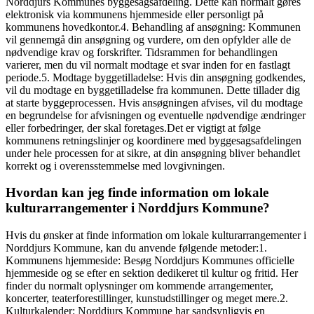
Norddjurs Kommunes byggesagsafdeling. Dette kan normalt gøres
elektronisk via kommunens hjemmeside eller personligt på
kommunens hovedkontor.4. Behandling af ansøgning: Kommunen
vil gennemgå din ansøgning og vurdere, om den opfylder alle de
nødvendige krav og forskrifter. Tidsrammen for behandlingen
varierer, men du vil normalt modtage et svar inden for en fastlagt
periode.5. Modtage byggetilladelse: Hvis din ansøgning godkendes,
vil du modtage en byggetilladelse fra kommunen. Dette tillader dig
at starte byggeprocessen. Hvis ansøgningen afvises, vil du modtage
en begrundelse for afvisningen og eventuelle nødvendige ændringer
eller forbedringer, der skal foretages.Det er vigtigt at følge
kommunens retningslinjer og koordinere med byggesagsafdelingen
under hele processen for at sikre, at din ansøgning bliver behandlet
korrekt og i overensstemmelse med lovgivningen.
Hvordan kan jeg finde information om lokale
kulturarrangementer i Norddjurs Kommune?
Hvis du ønsker at finde information om lokale kulturarrangementer i
Norddjurs Kommune, kan du anvende følgende metoder:1.
Kommunens hjemmeside: Besøg Norddjurs Kommunes officielle
hjemmeside og se efter en sektion dedikeret til kultur og fritid. Her
finder du normalt oplysninger om kommende arrangementer,
koncerter, teaterforestillinger, kunstudstillinger og meget mere.2.
Kulturkalender: Norddjurs Kommune har sandsynligvis en