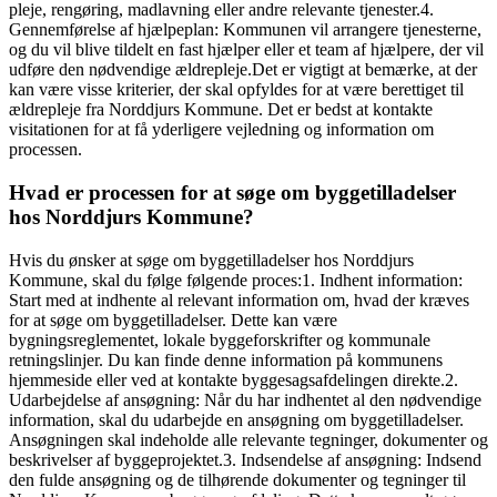
pleje, rengøring, madlavning eller andre relevante tjenester.4.
Gennemførelse af hjælpeplan: Kommunen vil arrangere tjenesterne,
og du vil blive tildelt en fast hjælper eller et team af hjælpere, der vil
udføre den nødvendige ældrepleje.Det er vigtigt at bemærke, at der
kan være visse kriterier, der skal opfyldes for at være berettiget til
ældrepleje fra Norddjurs Kommune. Det er bedst at kontakte
visitationen for at få yderligere vejledning og information om
processen.
Hvad er processen for at søge om byggetilladelser
hos Norddjurs Kommune?
Hvis du ønsker at søge om byggetilladelser hos Norddjurs
Kommune, skal du følge følgende proces:1. Indhent information:
Start med at indhente al relevant information om, hvad der kræves
for at søge om byggetilladelser. Dette kan være
bygningsreglementet, lokale byggeforskrifter og kommunale
retningslinjer. Du kan finde denne information på kommunens
hjemmeside eller ved at kontakte byggesagsafdelingen direkte.2.
Udarbejdelse af ansøgning: Når du har indhentet al den nødvendige
information, skal du udarbejde en ansøgning om byggetilladelser.
Ansøgningen skal indeholde alle relevante tegninger, dokumenter og
beskrivelser af byggeprojektet.3. Indsendelse af ansøgning: Indsend
den fulde ansøgning og de tilhørende dokumenter og tegninger til