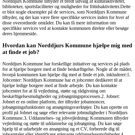
Norddjurs Kommune tilbyder et bredt udvalg af kulturaktiviteter,
biblioteker, sportsfaciliteter og muligheder for fritidsaktiviteter.Dette
er blot nogle eksempler på de services, som Norddjurs Kommune
tilbyder, og der kan være flere specifikke services inden for hver af
disse overordnede områder. Du kan få mere information om
specifikke services ved at kontakte kommunen direkte eller besøge
deres hjemmeside.
Hvordan kan Norddjurs Kommune hjælpe mig med
at finde et job?
Norddjurs Kommune har forskellige initiativer og services på plads
for at hjælpe borgere med at finde beskæftigelse. Nogle af de måder,
hvorpå kommunen kan hjælpe dig med at finde et job, inkluderer:1.
Jobcenter: Norddjurs Kommune har et jobcenter dedikeret til at
hjælpe ledige borgere med at finde arbejde. Du kan kontakte
jobcentret for at få vejledning, støtte og rådgivning om
beskæftigelsesmuligheder og jobsøgningsprocessen.2. Jobnet:
Jobnet er en online platform, der tilbyder jobannoncer,
jobsøgningsfunktioner og ansøgningsværktøjer. Du kan oprette en
profil på Jobnet og søge efter relevante jobmuligheder i Norddjurs
Kommune.3. Uddannelses- og jobvejledning: Kommunen tilbyder
vejledning og støtte til uddannelse og jobsøgning. Du kan søge
hjælp til at udarbejde en ansøgning og et CV, forberede dig til
jobsamtaler eller identificere relevante uddannelsesmuligheder.4.