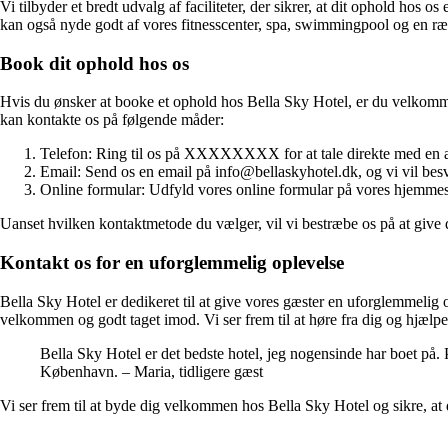
Vi tilbyder et bredt udvalg af faciliteter, der sikrer, at dit ophold h
kan også nyde godt af vores fitnesscenter, spa, swimmingpool og en rækk
Book dit ophold hos os
Hvis du ønsker at booke et ophold hos Bella Sky Hotel, er du velkommen 
kan kontakte os på følgende måder:
Telefon: Ring til os på XXXXXXXX for at tale direkte med en a
Email: Send os en email på info@bellaskyhotel.dk, og vi vil besv
Online formular: Udfyld vores online formular på vores hjemmesi
Uanset hvilken kontaktmetode du vælger, vil vi bestræbe os på at give 
Kontakt os for en uforglemmelig oplevelse
Bella Sky Hotel er dedikeret til at give vores gæster en uforglemmelig o
velkommen og godt taget imod. Vi ser frem til at høre fra dig og hjælp
Bella Sky Hotel er det bedste hotel, jeg nogensinde har boet på. P
København. – Maria, tidligere gæst
Vi ser frem til at byde dig velkommen hos Bella Sky Hotel og sikre, at 