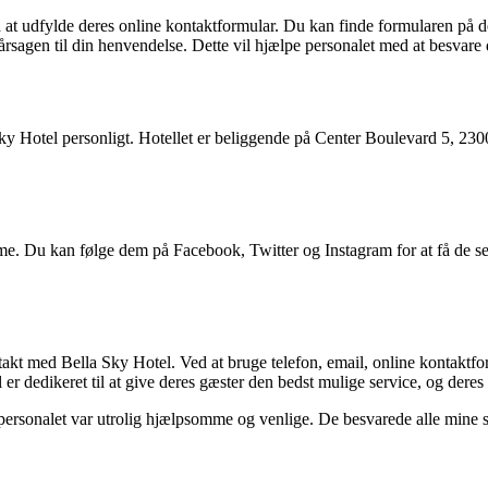
t udfylde deres online kontaktformular. Du kan finde formularen på der
årsagen til din henvendelse. Dette vil hjælpe personalet med at besvare
lla Sky Hotel personligt. Hotellet er beliggende på Center Boulevard 5
orme. Du kan følge dem på Facebook, Twitter og Instagram for at få de 
 med Bella Sky Hotel. Ved at bruge telefon, email, online kontaktformu
r dedikeret til at give deres gæster den bedst mulige service, og deres 
 personalet var utrolig hjælpsomme og venlige. De besvarede alle mine sp