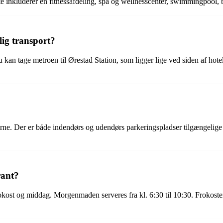
Dette inkluderer en fitnessafdeling, spa og wellnesscenter, swimmingpool,
lig transport?
kan tage metroen til Ørestad Station, som ligger lige ved siden af hote
erne. Der er både indendørs og udendørs parkeringspladser tilgængelige
rant?
okost og middag. Morgenmaden serveres fra kl. 6:30 til 10:30. Frokosten 