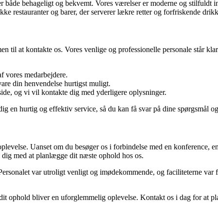
os os er både behageligt og bekvemt. Vores værelser er moderne og stilf
e restauranter og barer, der serverer lækre retter og forfriskende drikk
til at kontakte os. Vores venlige og professionelle personale står klar 
f vores medarbejdere.
are din henvendelse hurtigst muligt.
de, og vi vil kontakte dig med yderligere oplysninger.
dig en hurtig og effektiv service, så du kan få svar på dine spørgsmål 
plevelse. Uanset om du besøger os i forbindelse med en konference, en fer
e dig med at planlægge dit næste ophold hos os.
ersonalet var utroligt venligt og imødekommende, og faciliteterne var fa
dit ophold bliver en uforglemmelig oplevelse. Kontakt os i dag for at p