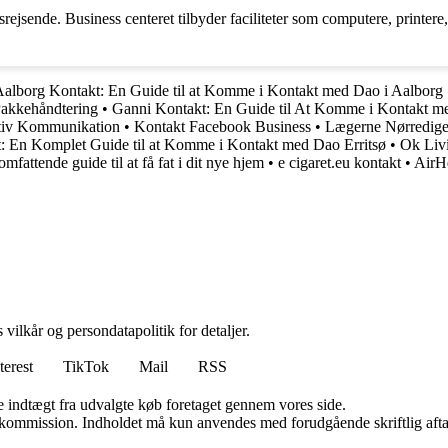
ingsrejsende. Business centeret tilbyder faciliteter som computere, printe
alborg Kontakt: En Guide til at Komme i Kontakt med Dao i Aalborg
Pakkehåndtering
•
Ganni Kontakt: En Guide til At Komme i Kontakt m
ktiv Kommunikation
•
Kontakt Facebook Business
•
Lægerne Nørredige 
t: En Komplet Guide til at Komme i Kontakt med Dao Erritsø
•
Ok Liv
fattende guide til at få fat i dit nye hjem
•
e cigaret.eu kontakt
•
AirHe
 vilkår og persondatapolitik for detaljer.
terest
TikTok
Mail
RSS
e indtægt fra udvalgte køb foretaget gennem vores side.
få kommission. Indholdet må kun anvendes med forudgående skriftlig afta