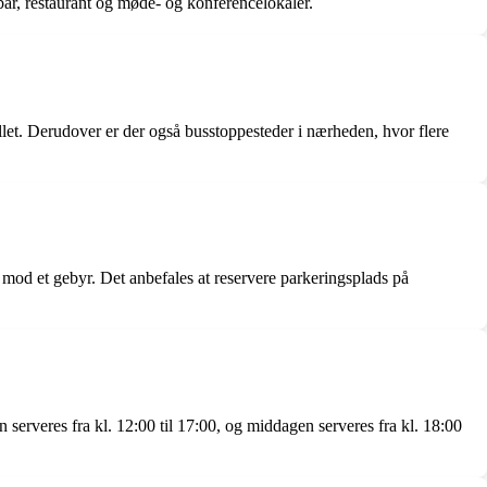
 bar, restaurant og møde- og konferencelokaler.
llet. Derudover er der også busstoppesteder i nærheden, hvor flere
 mod et gebyr. Det anbefales at reservere parkeringsplads på
serveres fra kl. 12:00 til 17:00, og middagen serveres fra kl. 18:00