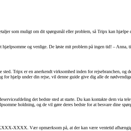
taljer som muligt om dit spørgsmål eller problem, så Tripx kan hjælpe 
t hjælpsomme og venlige. De løste mit problem på ingen tid! – Anna, t
 sted. Tripx er en anerkendt virksomhed inden for rejsebranchen, og de t
brug for hjælp under din rejse, vil denne guide give dig alle de nødven
eserviceafdeling det bedste sted at starte. Du kan kontakte dem via tele
psomme holdning, og de vil gøre deres bedste for at besvare dine spør
: XXXX-XXXX. Vær opmærksom på, at der kan være ventetid afhængigt af