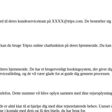
ked til deres kundeserviceteam på XXXX@tripx.com. De bestræber sig på
el, kan du bruge Tripxs online chatfunktion på deres hjemmeside. Du kan
 deres hjemmeside. De har et brugervenligt bookingsystem, der giver dig
erviceafdeling, og de vil være glade for at guide dig gennem processen.
elefon. Dette nummer vil blive oplyst sammen med dine rejseoplysninger,
de er altid klar til at hjælpe dig med dine rejserelaterede behov. Uanset
me i kontakt med dem og få den hjælp, du har brug for.