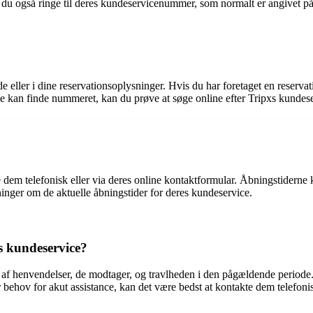
 du også ringe til deres kundeservicenummer, som normalt er angivet på
ller i dine reservationsoplysninger. Hvis du har foretaget en reservat
kke kan finde nummeret, kan du prøve at søge online efter Tripxs kunde
dem telefonisk eller via deres online kontaktformular. Åbningstiderne k
ninger om de aktuelle åbningstider for deres kundeservice.
xs kundeservice?
et af henvendelser, de modtager, og travlheden i den pågældende periode
r behov for akut assistance, kan det være bedst at kontakte dem telefonis