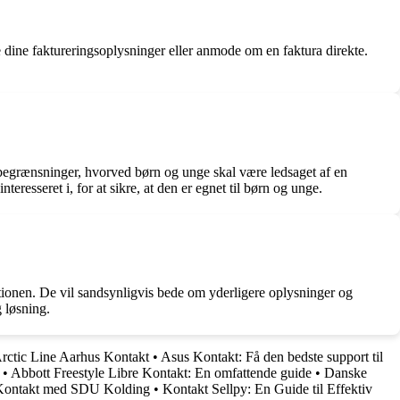
te dine faktureringsoplysninger eller anmode om en faktura direkte.
ersbegrænsninger, hvorved børn og unge skal være ledsaget af en
teresseret i, for at sikre, at den er egnet til børn og unge.
tionen. De vil sandsynligvis bede om yderligere oplysninger og
g løsning.
rctic Line Aarhus Kontakt
•
Asus Kontakt: Få den bedste support til
•
Abbott Freestyle Libre Kontakt: En omfattende guide
•
Danske
 Kontakt med SDU Kolding
•
Kontakt Sellpy: En Guide til Effektiv