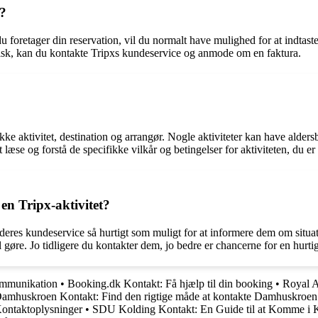
x?
du foretager din reservation, vil du normalt have mulighed for at indtas
isk, kan du kontakte Tripxs kundeservice og anmode om en faktura.
ikke aktivitet, destination og arrangør. Nogle aktiviteter kan have ald
læse og forstå de specifikke vilkår og betingelser for aktiviteten, du er in
en Tripx-aktivitet?
deres kundeservice så hurtigt som muligt for at informere dem om situa
 gøre. Jo tidligere du kontakter dem, jo bedre er chancerne for en hurti
Kommunikation
•
Booking.dk Kontakt: Få hjælp til din booking
•
Royal A
amhuskroen Kontakt: Find den rigtige måde at kontakte Damhuskroen
ontaktoplysninger
•
SDU Kolding Kontakt: En Guide til at Komme i