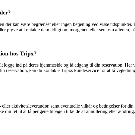
ider?
men der kan være begrænset eller ingen betjening ved visse tidspunkter.
ller prøve at kontakte dem tidligt om morgenen eller sent om aftenen, nå
tion hos Tripx?
lt logge ind på deres hjemmeside og få adgang til din reservation. Her v
 din reservation, kan du kontakte Tripxs kundeservice for at få vejlednin
eller aktivitetsleverandør, samt eventuelle vilkår og betingelser for din 
e din ret til at få pengene tilbage i tilfælde af annullering eller ændri