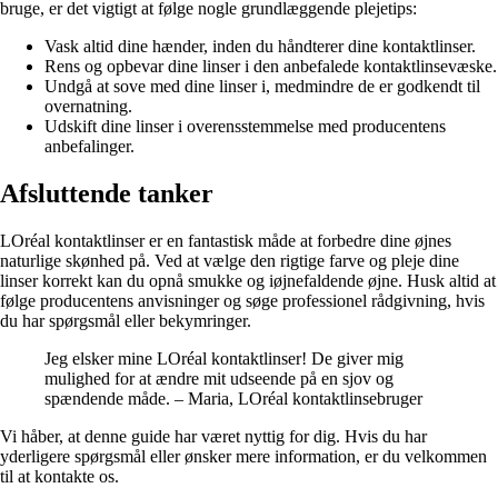
bruge, er det vigtigt at følge nogle grundlæggende plejetips:
Vask altid dine hænder, inden du håndterer dine kontaktlinser.
Rens og opbevar dine linser i den anbefalede kontaktlinsevæske.
Undgå at sove med dine linser i, medmindre de er godkendt til
overnatning.
Udskift dine linser i overensstemmelse med producentens
anbefalinger.
Afsluttende tanker
LOréal kontaktlinser er en fantastisk måde at forbedre dine øjnes
naturlige skønhed på. Ved at vælge den rigtige farve og pleje dine
linser korrekt kan du opnå smukke og iøjnefaldende øjne. Husk altid at
følge producentens anvisninger og søge professionel rådgivning, hvis
du har spørgsmål eller bekymringer.
Jeg elsker mine LOréal kontaktlinser! De giver mig
mulighed for at ændre mit udseende på en sjov og
spændende måde. – Maria, LOréal kontaktlinsebruger
Vi håber, at denne guide har været nyttig for dig. Hvis du har
yderligere spørgsmål eller ønsker mere information, er du velkommen
til at kontakte os.