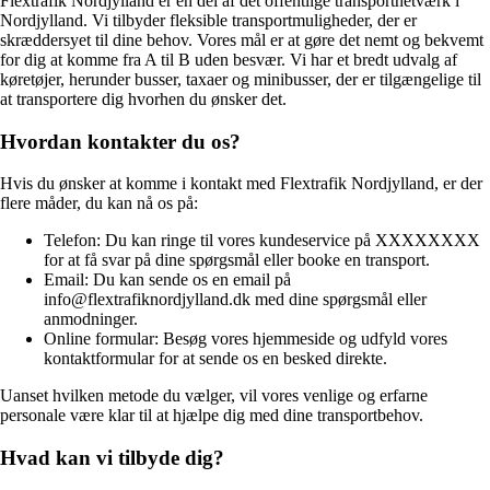
Flextrafik Nordjylland er en del af det offentlige transportnetværk i
Nordjylland. Vi tilbyder fleksible transportmuligheder, der er
skræddersyet til dine behov. Vores mål er at gøre det nemt og bekvemt
for dig at komme fra A til B uden besvær. Vi har et bredt udvalg af
køretøjer, herunder busser, taxaer og minibusser, der er tilgængelige til
at transportere dig hvorhen du ønsker det.
Hvordan kontakter du os?
Hvis du ønsker at komme i kontakt med Flextrafik Nordjylland, er der
flere måder, du kan nå os på:
Telefon: Du kan ringe til vores kundeservice på XXXXXXXX
for at få svar på dine spørgsmål eller booke en transport.
Email: Du kan sende os en email på
info@flextrafiknordjylland.dk med dine spørgsmål eller
anmodninger.
Online formular: Besøg vores hjemmeside og udfyld vores
kontaktformular for at sende os en besked direkte.
Uanset hvilken metode du vælger, vil vores venlige og erfarne
personale være klar til at hjælpe dig med dine transportbehov.
Hvad kan vi tilbyde dig?