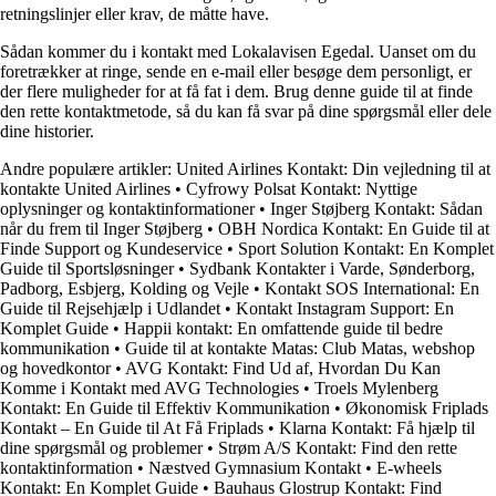
retningslinjer eller krav, de måtte have.
Sådan kommer du i kontakt med Lokalavisen Egedal. Uanset om du
foretrækker at ringe, sende en e-mail eller besøge dem personligt, er
der flere muligheder for at få fat i dem. Brug denne guide til at finde
den rette kontaktmetode, så du kan få svar på dine spørgsmål eller dele
dine historier.
Andre populære artikler:
United Airlines Kontakt: Din vejledning til at
kontakte United Airlines
•
Cyfrowy Polsat Kontakt: Nyttige
oplysninger og kontaktinformationer
•
Inger Støjberg Kontakt: Sådan
når du frem til Inger Støjberg
•
OBH Nordica Kontakt: En Guide til at
Finde Support og Kundeservice
•
Sport Solution Kontakt: En Komplet
Guide til Sportsløsninger
•
Sydbank Kontakter i Varde, Sønderborg,
Padborg, Esbjerg, Kolding og Vejle
•
Kontakt SOS International: En
Guide til Rejsehjælp i Udlandet
•
Kontakt Instagram Support: En
Komplet Guide
•
Happii kontakt: En omfattende guide til bedre
kommunikation
•
Guide til at kontakte Matas: Club Matas, webshop
og hovedkontor
•
AVG Kontakt: Find Ud af, Hvordan Du Kan
Komme i Kontakt med AVG Technologies
•
Troels Mylenberg
Kontakt: En Guide til Effektiv Kommunikation
•
Økonomisk Friplads
Kontakt – En Guide til At Få Friplads
•
Klarna Kontakt: Få hjælp til
dine spørgsmål og problemer
•
Strøm A/S Kontakt: Find den rette
kontaktinformation
•
Næstved Gymnasium Kontakt
•
E-wheels
Kontakt: En Komplet Guide
•
Bauhaus Glostrup Kontakt: Find