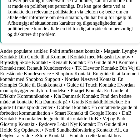
kræver personlig tilstedeværelse fra politiet, kan du anmode om
at møde en politibetjent personligt. Du kan gøre dette ved at
kontakte den relevante politistation via telefon og bede om en
aftale eller informere om den situation, du har brug for hjælp til.
Afhængigt af situationens karakter og tilgængeligheden af
politibetjente kan de aftale en tid for dig at møde dem personligt
og diskutere dit problem.
Andre populære artikler:
Politi straffeattest kontakt
•
Magasin Lyngby
Kontakt: Din Guide til at Komme i Kontakt med Magasin Lyngby
•
Brønshøj Skole Kontakt
•
Renault Kontakt: En Guide til At Komme i
Kontakt med Renault Kundeservice
•
TK Elevator Kontakt: Din Vej til
Enestående Kundeservice
•
Shopbox Kontakt: En guide til at komme i
kontakt med Shopbox Support
•
Nordea Næstved Kontakt: En
Komplet Guide til Bankkontakt
•
Guide til Touch Kontakt: Hvordan
man opbygger en dyb forbindelse
•
Pixojet Kontakt: En Guide til
Effektiv Kommunikation
•
Kia Danmark Kontakt: Find den bedste
måde at kontakte Kia Danmark på
•
Gratis Kontaktbiblioteker: En
guide til musikproducenter
•
Dobbelt kontakt: En omfattende guide til
forbedret kommunikation
•
Smart Kontakt til Google Home
•
DnB
Kontakt: En omfattende guide til at kontakte DnB
•
Vej og Park
Glostrup Kontakt
•
Rødovre Lokal Nyt Kontakt: En Guide til At
Holde Sig Opdateret
•
Norli Sundhedsforsikring Kontakt: Alt, du
behøver at vide
•
eStore Kontakt – Find den rette kontakt hos