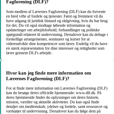
Fagforening (DLF)?
Som medlem af Lærernes Fagforening (DLF) kan du forvente
en bred vifte af fordele og tjenester. Først og fremmest vil du
have adgang til juridisk bistand og rådgivning, hvis du har brug
for det. Du vil også modtage løbende information og
opdateringer om arbejdsforhold, forhandlinger og politiske
spørgsmål relateret til undervisning. Derudover kan du deltage i
forskellige arrangementer, seminarer og kurser for at
videreudvikle dine kompetencer som lærer. Endelig vil du have
en stærk repræsentation for dine interesser og rettigheder som
lærer gennem DLFs arbejde.
Hvor kan jeg finde mere information om
Lærernes Fagforening (DLF)?
For at finde mere information om Lærernes Fagforening (DLF)
kan du besøge deres officielle hjemmeside: www.dlf.dk. På
deres hjemmeside finder du oplysninger om deres historie,
mission, værdier og aktuelle aktiviteter. Du kan også finde
detaljer om medlemskab, ydelser og fordele, samt ressourcer og
værktøjer til undervisning. Derudover kan du følge dem på