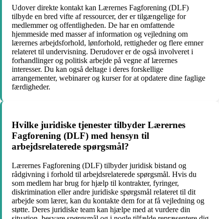
Udover direkte kontakt kan Lærernes Fagforening (DLF)
tilbyde en bred vifte af ressourcer, der er tilgængelige for
medlemmer og offentligheden. De har en omfattende
hjemmeside med masser af information og vejledning om
lærernes arbejdsforhold, lønforhold, rettigheder og flere emner
relateret til undervisning. Derudover er de også involveret i
forhandlinger og politisk arbejde på vegne af lærernes
interesser. Du kan også deltage i deres forskellige
arrangementer, webinarer og kurser for at opdatere dine faglige
færdigheder.
Hvilke juridiske tjenester tilbyder Lærernes
Fagforening (DLF) med hensyn til
arbejdsrelaterede spørgsmål?
Lærernes Fagforening (DLF) tilbyder juridisk bistand og
rådgivning i forhold til arbejdsrelaterede spørgsmål. Hvis du
som medlem har brug for hjælp til kontrakter, fyringer,
diskrimination eller andre juridiske spørgsmål relateret til dit
arbejde som lærer, kan du kontakte dem for at få vejledning og
støtte. Deres juridiske team kan hjælpe med at vurdere din
situation, besvare spørgsmål og i nogle tilfælde repræsentere dig