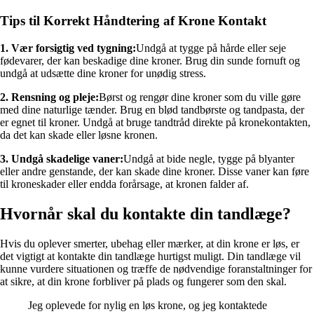
Tips til Korrekt Håndtering af Krone Kontakt
1. Vær forsigtig ved tygning:
Undgå at tygge på hårde eller seje
fødevarer, der kan beskadige dine kroner. Brug din sunde fornuft og
undgå at udsætte dine kroner for unødig stress.
2. Rensning og pleje:
Børst og rengør dine kroner som du ville gøre
med dine naturlige tænder. Brug en blød tandbørste og tandpasta, der
er egnet til kroner. Undgå at bruge tandtråd direkte på kronekontakten,
da det kan skade eller løsne kronen.
3. Undgå skadelige vaner:
Undgå at bide negle, tygge på blyanter
eller andre genstande, der kan skade dine kroner. Disse vaner kan føre
til kroneskader eller endda forårsage, at kronen falder af.
Hvornår skal du kontakte din tandlæge?
Hvis du oplever smerter, ubehag eller mærker, at din krone er løs, er
det vigtigt at kontakte din tandlæge hurtigst muligt. Din tandlæge vil
kunne vurdere situationen og træffe de nødvendige foranstaltninger for
at sikre, at din krone forbliver på plads og fungerer som den skal.
Jeg oplevede for nylig en løs krone, og jeg kontaktede