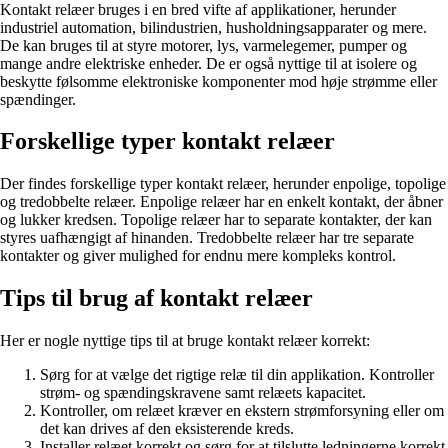
Kontakt relæer bruges i en bred vifte af applikationer, herunder
industriel automation, bilindustrien, husholdningsapparater og mere.
De kan bruges til at styre motorer, lys, varmelegemer, pumper og
mange andre elektriske enheder. De er også nyttige til at isolere og
beskytte følsomme elektroniske komponenter mod høje strømme eller
spændinger.
Forskellige typer kontakt relæer
Der findes forskellige typer kontakt relæer, herunder enpolige, topolige
og tredobbelte relæer. Enpolige relæer har en enkelt kontakt, der åbner
og lukker kredsen. Topolige relæer har to separate kontakter, der kan
styres uafhængigt af hinanden. Tredobbelte relæer har tre separate
kontakter og giver mulighed for endnu mere kompleks kontrol.
Tips til brug af kontakt relæer
Her er nogle nyttige tips til at bruge kontakt relæer korrekt:
Sørg for at vælge det rigtige relæ til din applikation. Kontroller
strøm- og spændingskravene samt relæets kapacitet.
Kontroller, om relæet kræver en ekstern strømforsyning eller om
det kan drives af den eksisterende kreds.
Installer relæet korrekt og sørg for at tilslutte ledningerne korrekt