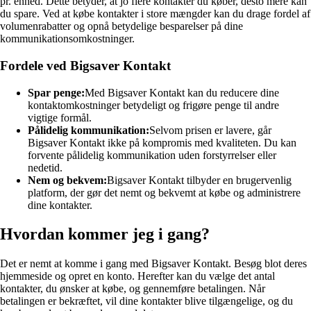
pr. enhed. Dette betyder, at jo flere kontakter du køber, desto mere kan
du spare. Ved at købe kontakter i store mængder kan du drage fordel af
volumenrabatter og opnå betydelige besparelser på dine
kommunikationsomkostninger.
Fordele ved Bigsaver Kontakt
Spar penge:
Med Bigsaver Kontakt kan du reducere dine
kontaktomkostninger betydeligt og frigøre penge til andre
vigtige formål.
Pålidelig kommunikation:
Selvom prisen er lavere, går
Bigsaver Kontakt ikke på kompromis med kvaliteten. Du kan
forvente pålidelig kommunikation uden forstyrrelser eller
nedetid.
Nem og bekvem:
Bigsaver Kontakt tilbyder en brugervenlig
platform, der gør det nemt og bekvemt at købe og administrere
dine kontakter.
Hvordan kommer jeg i gang?
Det er nemt at komme i gang med Bigsaver Kontakt. Besøg blot deres
hjemmeside og opret en konto. Herefter kan du vælge det antal
kontakter, du ønsker at købe, og gennemføre betalingen. Når
betalingen er bekræftet, vil dine kontakter blive tilgængelige, og du