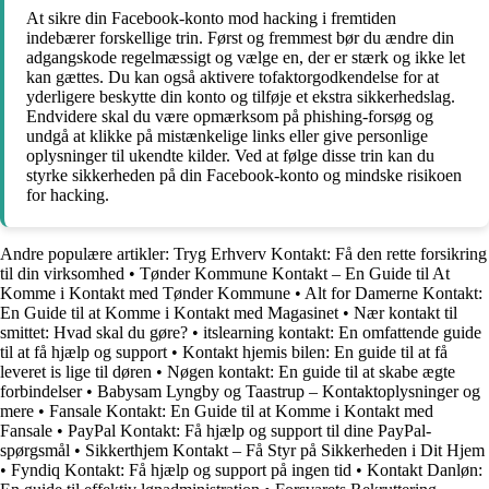
At sikre din Facebook-konto mod hacking i fremtiden
indebærer forskellige trin. Først og fremmest bør du ændre din
adgangskode regelmæssigt og vælge en, der er stærk og ikke let
kan gættes. Du kan også aktivere tofaktorgodkendelse for at
yderligere beskytte din konto og tilføje et ekstra sikkerhedslag.
Endvidere skal du være opmærksom på phishing-forsøg og
undgå at klikke på mistænkelige links eller give personlige
oplysninger til ukendte kilder. Ved at følge disse trin kan du
styrke sikkerheden på din Facebook-konto og mindske risikoen
for hacking.
Andre populære artikler:
Tryg Erhverv Kontakt: Få den rette forsikring
til din virksomhed
•
Tønder Kommune Kontakt – En Guide til At
Komme i Kontakt med Tønder Kommune
•
Alt for Damerne Kontakt:
En Guide til at Komme i Kontakt med Magasinet
•
Nær kontakt til
smittet: Hvad skal du gøre?
•
itslearning kontakt: En omfattende guide
til at få hjælp og support
•
Kontakt hjemis bilen: En guide til at få
leveret is lige til døren
•
Nøgen kontakt: En guide til at skabe ægte
forbindelser
•
Babysam Lyngby og Taastrup – Kontaktoplysninger og
mere
•
Fansale Kontakt: En Guide til at Komme i Kontakt med
Fansale
•
PayPal Kontakt: Få hjælp og support til dine PayPal-
spørgsmål
•
Sikkerthjem Kontakt – Få Styr på Sikkerheden i Dit Hjem
•
Fyndiq Kontakt: Få hjælp og support på ingen tid
•
Kontakt Danløn: