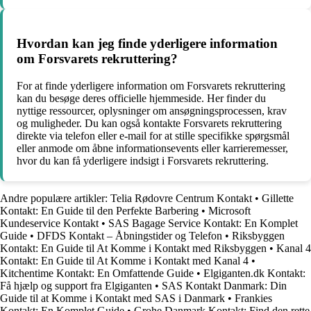
Hvordan kan jeg finde yderligere information
om Forsvarets rekruttering?
For at finde yderligere information om Forsvarets rekruttering
kan du besøge deres officielle hjemmeside. Her finder du
nyttige ressourcer, oplysninger om ansøgningsprocessen, krav
og muligheder. Du kan også kontakte Forsvarets rekruttering
direkte via telefon eller e-mail for at stille specifikke spørgsmål
eller anmode om åbne informationsevents eller karrieremesser,
hvor du kan få yderligere indsigt i Forsvarets rekruttering.
Andre populære artikler:
Telia Rødovre Centrum Kontakt
•
Gillette
Kontakt: En Guide til den Perfekte Barbering
•
Microsoft
Kundeservice Kontakt
•
SAS Bagage Service Kontakt: En Komplet
Guide
•
DFDS Kontakt – Åbningstider og Telefon
•
Riksbyggen
Kontakt: En Guide til At Komme i Kontakt med Riksbyggen
•
Kanal 4
Kontakt: En Guide til At Komme i Kontakt med Kanal 4
•
Kitchentime Kontakt: En Omfattende Guide
•
Elgiganten.dk Kontakt:
Få hjælp og support fra Elgiganten
•
SAS Kontakt Danmark: Din
Guide til at Komme i Kontakt med SAS i Danmark
•
Frankies
Kontakt: En Komplet Guide
•
Grohe Danmark Kontakt: Find den rette