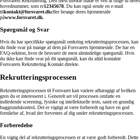
Forsvarets Rekruttering. Den mest direkte måde er ved at ringe til deres
hovednummer, som er
12345678
. Du kan også sende en e-mail
til
kontakt@forsvaret.dk
eller besøge deres hjemmeside
på
www.forsvaret.dk
.
Spørgsmål og Svar
Hvis du har specifikke spørgsmål omkring rekrutteringsprocessen, kan
du finde svar på mange af dem på Forsvarets hjemmeside. De har en
FAQ-sektion, hvor de besvarer de mest almindelige spørgsmål. Hvis
du ikke kan finde svar på dit spørgsmål, kan du altid kontakte
Forsvarets Rekruttering Kontakt direkte.
Rekrutteringsprocessen
Rekrutteringsprocessen til Forsvaret kan variere afhængigt af hvilken
gren du er interesseret i. Generelt set vil processen omfatte en
indledende screening, fysiske og intellektuelle tests, samt en grundig
baggrundskontrol. Det er vigtigt at være forberedt og have en god
forståelse af, hvad der forventes af dig under rekrutteringsprocessen.
Forberedelse
En vigtig del af rekrutteringsprocessen er at være godt forberedt. Dette