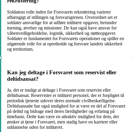
rekruttering?
Soldatens rolle inden for Forsvarets rekruttering varierer
afhængigt af stillingen og forsvarsgrenen. Overordnet set er
soldater ansvarlige for at udføre militære opgaver, herunder
træning, øvelser og missioner. De kan også have ansvar for
våbenvedligeholdelse, logistik, sikkerhed og støtteopgaver.
Soldater er fundamentet for Forsvarets operationer og spiller en
afgørende rolle for at opretholde og forsvare landets sikkerhed
og territorium.
Kan jeg deltage i Forsvaret som reservist eller
deltidsansat?
Ja, det er muligt at deltage i Forsvaret som reservist eller
deltidsansat. Reservister er militært personel, der er forpligtet til
periodisk tjeneste udover deres normale civilbeskæftigelse.
Deltidsansatte har også mulighed for at være en del af Forsvaret
på deltid og bidrage med deres færdigheder og erfaring på
timebasis. Dette kan være en attraktiv mulighed for dem, der
ønsker at tjene i Forsvaret, men stadig have en karriere eller
uddannelse uden for militæret.