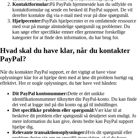
Kontaktformular:
På PayPals hjemmeside kan du udfylde en
kontaktformular og sende en besked til PayPal support. De vil
derefter kontakte dig via e-mail med svar på dine spørgsmål.
Hjælpecenter:
PayPals hjælpecenter er en omfattende ressource
med svar på mange almindelige spørgsmål og problemer. Du
kan søge efter specifikke emner eller gennemse forskellige
kategorier for at finde den information, du har brug for.
Hvad skal du have klar, når du kontakter
PayPal?
Når du kontakter PayPal support, er det vigtigt at have visse
oplysninger klar for at hjælpe dem med at løse dit problem hurtigt og
effektivt. Her er nogle oplysninger, du bør have ved hånden:
Dit PayPal kontonummer:
Dette er det unikke
identifikationsnummer tilknyttet din PayPal-konto. Du kan finde
det ved at logge ind på din konto og gå til indstillinger.
Det specifikke problem eller spørgsmål:
Vær klar til at
beskrive dit problem eller spørgsmål så detaljeret som muligt. Jo
mere information du kan give, desto bedre kan PayPal support
hjælpe dig.
Relevante transaktionsoplysninger:
Hvis dit spørgsmål eller
problem drejer sig om en specifik transaktion, skal du have