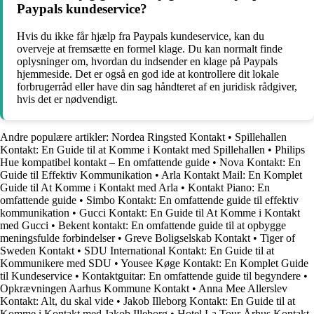
Paypals kundeservice?
Hvis du ikke får hjælp fra Paypals kundeservice, kan du
overveje at fremsætte en formel klage. Du kan normalt finde
oplysninger om, hvordan du indsender en klage på Paypals
hjemmeside. Det er også en god ide at kontrollere dit lokale
forbrugerråd eller have din sag håndteret af en juridisk rådgiver,
hvis det er nødvendigt.
Andre populære artikler:
Nordea Ringsted Kontakt
•
Spillehallen
Kontakt: En Guide til at Komme i Kontakt med Spillehallen
•
Philips
Hue kompatibel kontakt – En omfattende guide
•
Nova Kontakt: En
Guide til Effektiv Kommunikation
•
Arla Kontakt Mail: En Komplet
Guide til At Komme i Kontakt med Arla
•
Kontakt Piano: En
omfattende guide
•
Simbo Kontakt: En omfattende guide til effektiv
kommunikation
•
Gucci Kontakt: En Guide til At Komme i Kontakt
med Gucci
•
Bekent kontakt: En omfattende guide til at opbygge
meningsfulde forbindelser
•
Greve Boligselskab Kontakt
•
Tiger of
Sweden Kontakt
•
SDU International Kontakt: En Guide til at
Kommunikere med SDU
•
Yousee Køge Kontakt: En Komplet Guide
til Kundeservice
•
Kontaktguitar: En omfattende guide til begyndere
•
Opkrævningen Aarhus Kommune Kontakt
•
Anna Mee Allerslev
Kontakt: Alt, du skal vide
•
Jakob Illeborg Kontakt: En Guide til at
Komme i Kontakt med Jakob Illeborg
•
Hotel La Tour Århus Kontakt