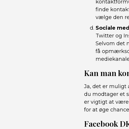
kontaktformu
finde kontak
vælge den re
Sociale med
Twitter og I
Selvom det 
få opmærkso
mediekanale
Kan man kom
Ja, det er mulig
du modtager et s
er vigtigt at væ
for at øge chance
Facebook DK