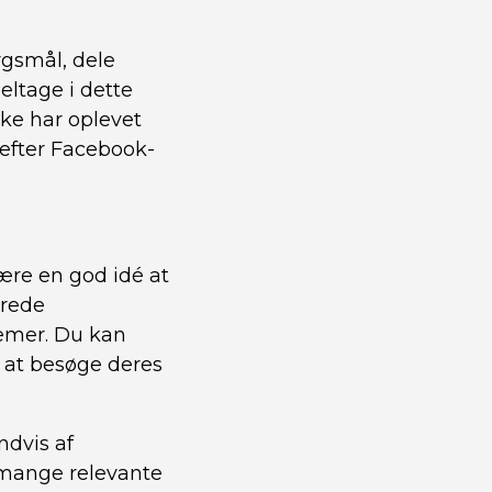
rgsmål, dele
eltage i dette
ke har oplevet
efter Facebook-
ære en god idé at
erede
emer. Du kan
 at besøge deres
ndvis af
 mange relevante