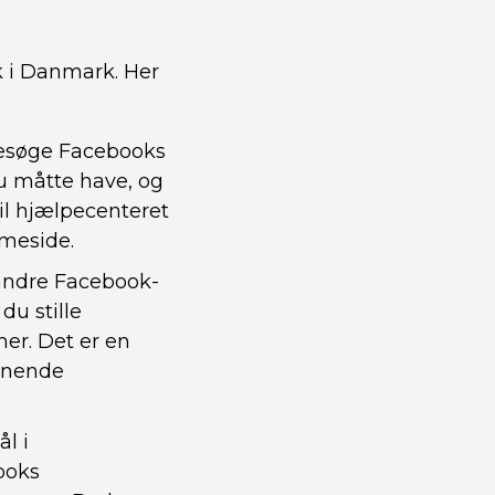
 i Danmark. Her
 besøge Facebooks
u måtte have, og
il hjælpecenteret
mmeside.
 andre Facebook-
u stille
er. Det er en
ignende
l i
ooks