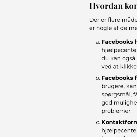
Hvordan kom
Der er flere måd
er nogle af de me
Facebooks h
hjælpecenter
du kan også 
ved at klikk
Facebooks 
brugere, kan
spørgsmål, f
god mulighed
problemer.
Kontaktform
hjælpecenter