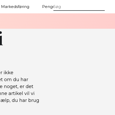
Markedsføring
Penge
Firmaer
i
r ikke
et om du har
e noget, er det
e artikel vil vi
jælp, du har brug