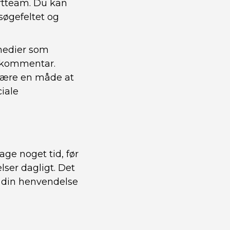
ortteam. Du kan
søgefeltet og
 medier som
r kommentar.
være en måde at
iale
ge noget tid, før
ser dagligt. Det
i din henvendelse