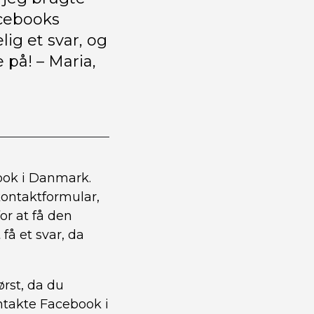
acebooks
ig et svar, og
på! – Maria,
ook i Danmark.
kontaktformular,
or at få den
få et svar, da
ørst, da du
ntakte Facebook i