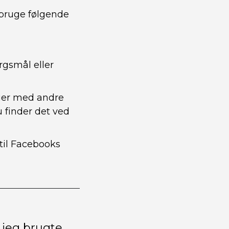
 bruge følgende
ørgsmål eller
nger med andre
finder det ved
til Facebooks
 jeg brugte