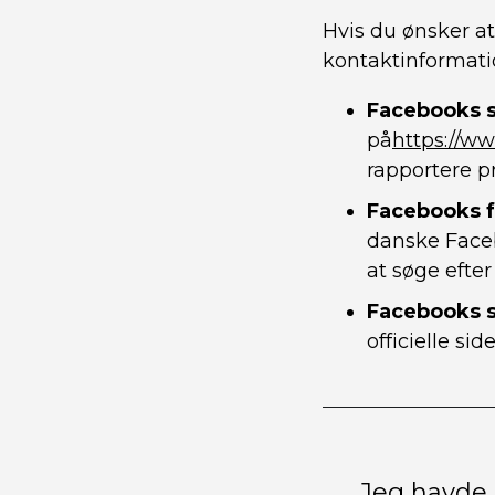
Hvis du ønsker a
kontaktinformati
Facebooks s
på
https://w
rapportere p
Facebooks 
danske Face
at søge efte
Facebooks s
officielle si
Jeg havde 