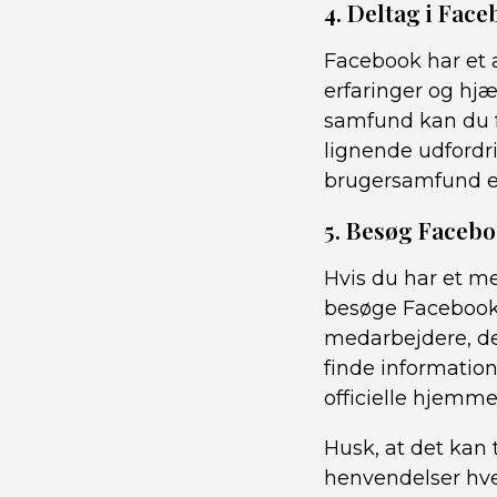
4. Deltag i Fa
Facebook har et 
erfaringer og hj
samfund kan du f
lignende udfordr
brugersamfund el
5. Besøg Faceb
Hvis du har et m
besøge Facebooks
medarbejdere, de
finde informatio
officielle hjemme
Husk, at det kan 
henvendelser hve