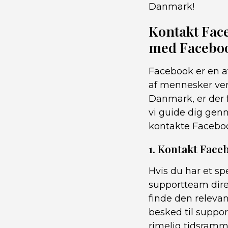
Danmark!
Kontakt Fac
med Facebo
Facebook er en af
af mennesker ver
Danmark, er der f
vi guide dig gen
kontakte Facebo
1. Kontakt Fac
Hvis du har et s
supportteam dire
finde den releva
besked til suppo
rimelig tidsramm