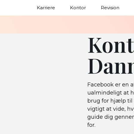
Karriere
Kontor
Revision
Kont
Dan
Facebook er en af
ualmindeligt at 
brug for hjælp ti
vigtigt at vide, 
guide dig gennem 
for.