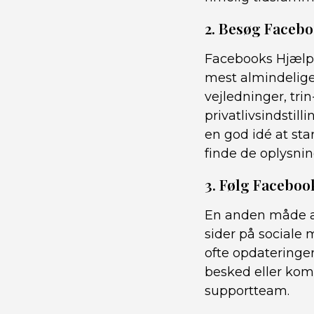
2. Besøg Faceb
Facebooks Hjælpe
mest almindelige
vejledninger, trin
privatlivsindstil
en god idé at sta
finde de oplysnin
3. Følg Faceboo
En anden måde at 
sider på sociale
ofte opdateringer
besked eller komm
supportteam.