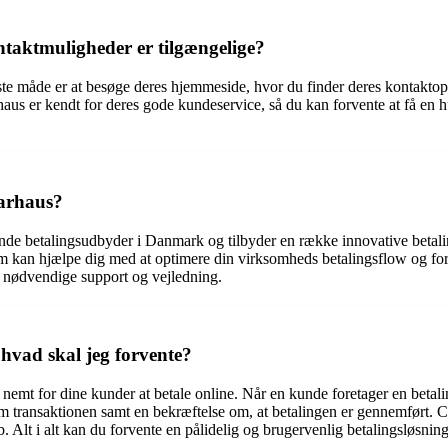
taktmuligheder er tilgængelige?
e måde er at besøge deres hjemmeside, hvor du finder deres kontaktopl
haus er kendt for deres gode kundeservice, så du kan forvente at få en 
earhaus?
rende betalingsudbyder i Danmark og tilbyder en række innovative betali
som kan hjælpe dig med at optimere din virksomheds betalingsflow og f
 nødvendige support og vejledning.
hvad skal jeg forvente?
t nemt for dine kunder at betale online. Når en kunde foretager en beta
 om transaktionen samt en bekræftelse om, at betalingen er gennemført. 
 Alt i alt kan du forvente en pålidelig og brugervenlig betalingsløsning