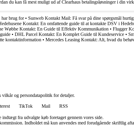
dan du kan få mest muligt ud af Clearhaus betalingsløsninger i din vi
har brug for
•
Sunweb Kontakt Mail: Få svar på dine spørgsmål hurtig
dehusene Kontakt: En omfattende guide til at kontakte DSV i Hedeh
ne Wøbbe Kontakt: En Guide til Effektiv Kommunikation
•
Flugger Ko
 guide
•
DHL Parcel Kontakt: En Komplet Guide til Kundeservice
•
Sm
te kontaktinformation
•
Mercedes Leasing Kontakt: Alt, hvad du behøv
 vilkår og persondatapolitik for detaljer.
terest
TikTok
Mail
RSS
e indtægt fra udvalgte køb foretaget gennem vores side.
få kommission. Indholdet må kun anvendes med forudgående skriftlig afta