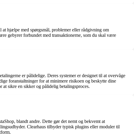
 til at hjælpe med spørgsmål, problemer eller rådgivning om
r være gebyrer forbundet med transaktionerne, som du skal være
talingerne er pålidelige. Deres systemer er designet til at overvåge
ndige foranstaltninger for at minimere risikoen og beskytte dine
r at sikre en sikker og pålidelig betalingsproces.
aShop, blandt andre. Dette gør det nemt og bekvemt at
ngsudbyder. Clearhaus tilbyder typisk plugins eller moduler til
tform.