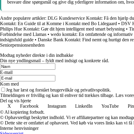
besvare dine spørgsmål og give dig yderligere information om, hvor
Andre populære artikler:
DLG Kundeservice Kontakt: Få den hjælp du 
Kontakt: En Guide til at Komme i Kontakt med Bo Lidegaard
•
DSV He
Philips Hue Kontakt: Gør dit hjem intelligent med smart belysning
•
Ti
Forbindelse med Llamas
•
wedo kontakt: En omfattende og informativ
indsigtsfuld guide
•
Danske Bank Kontakt: Find nemt og hurtigt den ret
Seniorpensionsenheden
Modtag nyheder direkte i din indbakke
Din nye yndlingsmail – fyldt med indsigt og konkrete råd.
E-mail
Kom med
Jeg har læst og forstået brugervilkår og privatlivspolitik.
Tilmeldingen er frivillig og kan til enhver tid trækkes tilbage. Læs vores
Del og vis hjerte
X
Facebook
Instagram
LinkedIn
YouTube
Pin
© Al kopiering forbudt.
© Ophavsretligt beskyttet indhold. Vi er affiliatepartner og kan modtag
© Dette site er omfattet af ophavsret. Ved køb via vores links kan vi 
Interne henvisninger
Sideoversigt