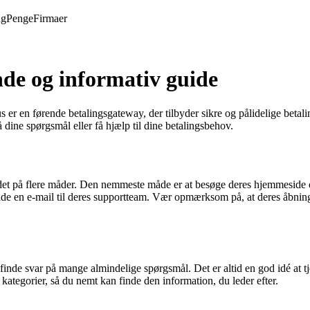
ng
Penge
Firmaer
de og informativ guide
r en førende betalingsgateway, der tilbyder sikre og pålidelige betali
 dine spørgsmål eller få hjælp til dine betalingsbehov.
det på flere måder. Den nemmeste måde er at besøge deres hjemmeside o
sende en e-mail til deres supportteam. Vær opmærksom på, at deres åbning
nde svar på mange almindelige spørgsmål. Det er altid en god idé at t
kategorier, så du nemt kan finde den information, du leder efter.