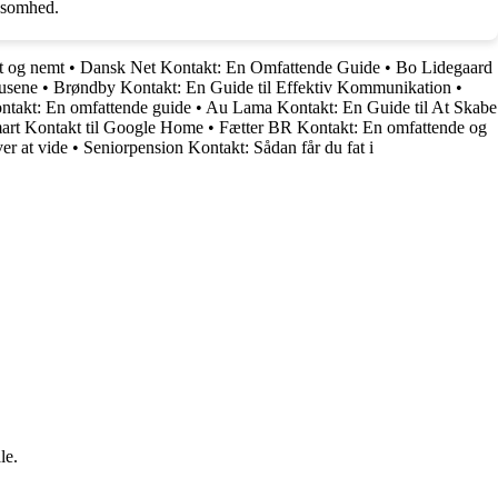
rksomhed.
t og nemt
•
Dansk Net Kontakt: En Omfattende Guide
•
Bo Lidegaard
usene
•
Brøndby Kontakt: En Guide til Effektiv Kommunikation
•
ntakt: En omfattende guide
•
Au Lama Kontakt: En Guide til At Skabe
art Kontakt til Google Home
•
Fætter BR Kontakt: En omfattende og
er at vide
•
Seniorpension Kontakt: Sådan får du fat i
le.