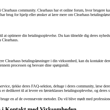
i Clearhaus community. Clearhaus har et online forum, hvor brugere kan 
 har brug for hjælp eller ønsker at lære mere om Clearhaus betalingsløsn
ks til at optimere din betalingsoplevelse. Du kan tilmelde dig deres nyhe
a Clearhaus.
egrere Clearhaus betalingsløsninger i din virksomhed, kan du kontakte der
 gennem processen og besvare dine spørgsmål.
ervice, tjekke deres FAQ-sektion, deltage i deres community, læse dere
r dedikeret til at levere en førsteklasses betalingsoplevelse, og deres su
 bruge en af de ovennævnte metoder. Du vil blive mødt med professionel o
e i Kontakt med Virksomheden