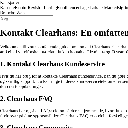
Kategorier
Karriere
Kontor
Revision
Læring
Konferencer
Lager
Lokaler
Markedsføri
Branche Web
Kontakt Clearhaus: En omfatten
Velkommen til vores omfattende guide om kontakt Clearhaus. Clearhaus e
artikel vil vi udforske, hvordan du kan kontakte Clearhaus og få svar på
1. Kontakt Clearhaus Kundeservice
Hvis du har brug for at kontakte Clearhaus kundeservice, kan du gøre 
og skriftlig support. Du kan ringe til deres kundeservicetelefon eller 
de seneste opdateringer.
2. Clearhaus FAQ
Clearhaus har også en FAQ-sektion på deres hjemmeside, hvor du kan fi
finde svar på dine spørgsmål der. Clearhaus FAQ er opdelt i forskellige 
3. Clearhaus Community