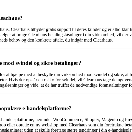
learhaus?
us. Clearhaus tilbyder gratis support til deres kunder og er altid klar
u vælger at bruge Clearhaus betalingsløsninger i din virksomhed, vil de
heds behov og den konkrete aftale, du indgår med Clearhaus.
mod svindel og sikre betalinger?
for at hjælpe med at beskytte din virksomhed mod svindel og sikre, at be
iteter. Hvis der opstår en risiko for svindel, vil Clearhaus tage de nødve
ngsløsninger og vide, at de har truffet de nødvendige foranstaltninger fo
populære e-handelsplatforme?
e-handelsplatforme, herunder WooCommerce, Shopify, Magento og Prest
op eller oprette en ny webshop med Clearhaus som din foretrukne betali
ingsløsninger uden at skulle foretage større ændringer i din e-handelspla