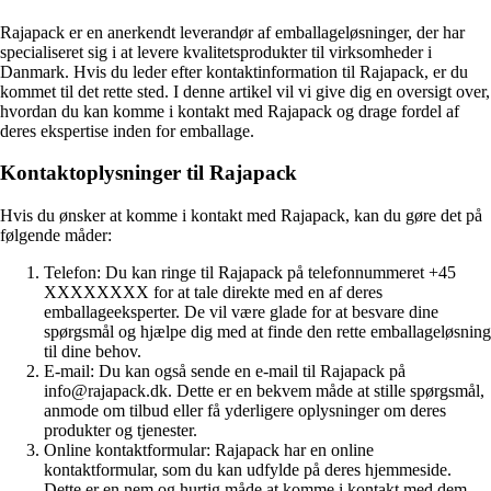
Rajapack er en anerkendt leverandør af emballageløsninger, der har
specialiseret sig i at levere kvalitetsprodukter til virksomheder i
Danmark. Hvis du leder efter kontaktinformation til Rajapack, er du
kommet til det rette sted. I denne artikel vil vi give dig en oversigt over,
hvordan du kan komme i kontakt med Rajapack og drage fordel af
deres ekspertise inden for emballage.
Kontaktoplysninger til Rajapack
Hvis du ønsker at komme i kontakt med Rajapack, kan du gøre det på
følgende måder:
Telefon: Du kan ringe til Rajapack på telefonnummeret +45
XXXXXXXX for at tale direkte med en af deres
emballageeksperter. De vil være glade for at besvare dine
spørgsmål og hjælpe dig med at finde den rette emballageløsning
til dine behov.
E-mail: Du kan også sende en e-mail til Rajapack på
info@rajapack.dk. Dette er en bekvem måde at stille spørgsmål,
anmode om tilbud eller få yderligere oplysninger om deres
produkter og tjenester.
Online kontaktformular: Rajapack har en online
kontaktformular, som du kan udfylde på deres hjemmeside.
Dette er en nem og hurtig måde at komme i kontakt med dem