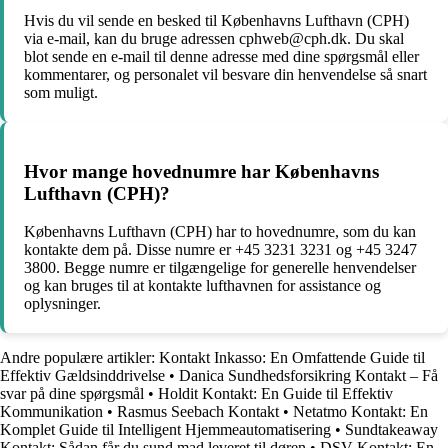
Hvis du vil sende en besked til Københavns Lufthavn (CPH)
via e-mail, kan du bruge adressen cphweb@cph.dk. Du skal
blot sende en e-mail til denne adresse med dine spørgsmål eller
kommentarer, og personalet vil besvare din henvendelse så snart
som muligt.
Hvor mange hovednumre har Københavns
Lufthavn (CPH)?
Københavns Lufthavn (CPH) har to hovednumre, som du kan
kontakte dem på. Disse numre er +45 3231 3231 og +45 3247
3800. Begge numre er tilgængelige for generelle henvendelser
og kan bruges til at kontakte lufthavnen for assistance og
oplysninger.
Andre populære artikler:
Kontakt Inkasso: En Omfattende Guide til
Effektiv Gældsinddrivelse
•
Danica Sundhedsforsikring Kontakt – Få
svar på dine spørgsmål
•
Holdit Kontakt: En Guide til Effektiv
Kommunikation
•
Rasmus Seebach Kontakt
•
Netatmo Kontakt: En
Komplet Guide til Intelligent Hjemmeautomatisering
•
Sundtakeaway
Kontakt: Sådan får du sund mad leveret til døren
•
DSV Kontakt: En