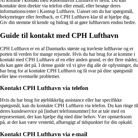
At komme i kontakt med Københavns Lufthavn er nemt. Du kan
kontakte dem direkte via telefon eller email, eller besøge deres
informationscenter i Kastrup Lufthavn. Uanset om du har spørgsmål,
bekymringer eller feedback, er CPH Lufthavn klar til at hjælpe dig.
Giv din stemme til kende og bidrag til at gøre lufthavnen endnu bedre.
Guide til kontakt med CPH Lufthavn
CPH Lufthavn er en af ​​Danmarks største og travleste lufthavne og er
porten til verden for mange rejsende. Hvis du har brug for at komme i
kontakt med CPH Lufthavn af en eller anden grund, er der flere måder,
du kan gøre det på. I denne guide vil vi give dig alle de oplysninger, du
har brug for at kontakte CPH Lufthavn og få svar på dine spørgsmål
eller løse eventuelle problemer.
Kontakt CPH Lufthavn via telefon
Hvis du har brug for øjeblikkelig assistance eller har specifikke
spørgsmål, kan du kontakte CPH Lufthavn via telefon. Du kan ringe til
deres kundeservice på [indsæt telefonnummer] for at tale med en
repræsentant, der kan hjælpe dig med dine behov. Vær opmærksom
på, at der kan være ventetid, afhængigt af tidspunktet for din opkald.
Kontakt CPH Lufthavn via e-mail