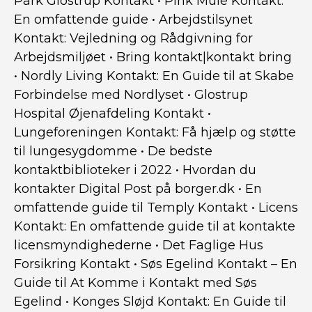
Park Glostrup Kontakt
•
Pink Mule Kontakt:
En omfattende guide
•
Arbejdstilsynet
Kontakt: Vejledning og Rådgivning for
Arbejdsmiljøet
•
Bring kontakt|kontakt bring
•
Nordly Living Kontakt: En Guide til at Skabe
Forbindelse med Nordlyset
•
Glostrup
Hospital Øjenafdeling Kontakt
•
Lungeforeningen Kontakt: Få hjælp og støtte
til lungesygdomme
•
De bedste
kontaktbiblioteker i 2022
•
Hvordan du
kontakter Digital Post på borger.dk
•
En
omfattende guide til Temply Kontakt
•
Licens
Kontakt: En omfattende guide til at kontakte
licensmyndighederne
•
Det Faglige Hus
Forsikring Kontakt
•
Søs Egelind Kontakt – En
Guide til At Komme i Kontakt med Søs
Egelind
•
Konges Sløjd Kontakt: En Guide til