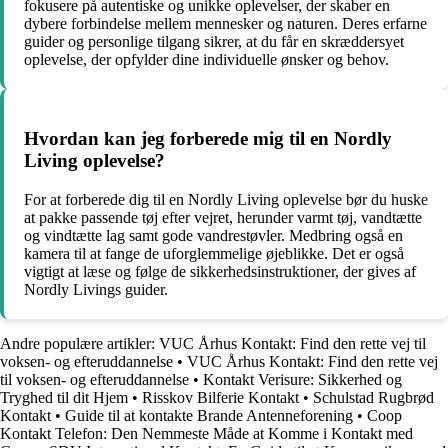
fokusere på autentiske og unikke oplevelser, der skaber en
dybere forbindelse mellem mennesker og naturen. Deres erfarne
guider og personlige tilgang sikrer, at du får en skræddersyet
oplevelse, der opfylder dine individuelle ønsker og behov.
Hvordan kan jeg forberede mig til en Nordly
Living oplevelse?
For at forberede dig til en Nordly Living oplevelse bør du huske
at pakke passende tøj efter vejret, herunder varmt tøj, vandtætte
og vindtætte lag samt gode vandrestøvler. Medbring også en
kamera til at fange de uforglemmelige øjeblikke. Det er også
vigtigt at læse og følge de sikkerhedsinstruktioner, der gives af
Nordly Livings guider.
Andre populære artikler:
VUC Århus Kontakt: Find den rette vej til
voksen- og efteruddannelse
•
VUC Århus Kontakt: Find den rette vej
til voksen- og efteruddannelse
•
Kontakt Verisure: Sikkerhed og
Tryghed til dit Hjem
•
Risskov Bilferie Kontakt
•
Schulstad Rugbrød
Kontakt
•
Guide til at kontakte Brande Antenneforening
•
Coop
Kontakt Telefon: Den Nemmeste Måde at Komme i Kontakt med