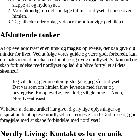
slappe af og nyde synet.
Vær tålmodig, da det kan tage tid for nordlyset at danse over
himlen.
Tag billeder eller optag videoer for at forevige øjeblikket.
Afsluttende tanker
At opleve nordlyset er en unik og magisk oplevelse, der kan give dig
minder for livet. Ved at følge vores guide og være godt forberedt, kan
du maksimere dine chancer for at se og nyde nordlyset. Så kom ud og
skab forbindelse med nordlyset og lad dig blive fortryllet af dets
skønhed!
Jeg vil aldrig glemme den første gang, jeg så nordlyset.
Det var som om himlen blev levende med farver og
bevægelse. En oplevelse, jeg aldrig vil glemme. – Anna,
Nordlysentusiast
Vi håber, at denne artikel har givet dig nyttige oplysninger og
inspiration til at opleve nordlyset på nærmeste hold. God rejse og god
fornøjelse med at skabe forbindelse med nordlyset!
Nordly Living: Kontakt os for en unik