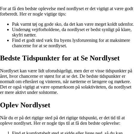
For at få den bedste oplevelse med nordlyset er det vigtigt at være godt
forberedt. Her er nogle vigtige tips:
Pak varmt tøj og gode sko, da det kan være meget koldt udenfor.
Undersøg vejrforholdene, da nordlyset er bedst synligt på klare,
skyfri nætter.
Find et godt sted væk fra byens lysforurening for at maksimere
chancerne for at se nordlyset.
Bedste Tidspunkter for at Se Nordlyset
Nordlyset kan være lidt uforudsigeligt, men der er visse tidspunkter på
året, hvor chancerne er størst for at se det. De bedste tidspunkter er
normalt om efteråret og vinteren, når nætterne er længere og mørkere.
Det er også vigtigt at være opmærksom på solaktiviteten, da nordlyset
er mere aktivt under solstorme.
Oplev Nordlyset
Når du er på det rigtige sted på det rigtige tidspunkt, er det tid til at
opleve nordlyset. Her er nogle tips til at få den bedste oplevelse:
Find et komfortabelt sted at sidde eller ligge ned, så du kan