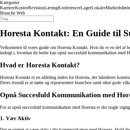
Kategorier
Karriere
Kontor
Revision
Læring
Konferencer
Lager
Lokaler
Markedsføri
Branche Web
Horesta Kontakt: En Guide til
Velkommen til vores guide om Horesta Kontakt. Hvis du er en del af hote
indsigt i, hvordan du bedst kan opnå succesfuld kommunikation med Ho
Hvad er Horesta Kontakt?
Horesta Kontakt er en afdeling inden for Horesta, der håndterer kommu
Deres formål er at støtte og repræsentere branchen samt sikre gode vi
Opnå Succesfuld Kommunikation med Hor
For at opnå succesfuld kommunikation med Horesta er der nogle vigtig
1. Vær Aktiv
Det er vigtigt at være aktiv i din kommunikation med Horesta. Hold di