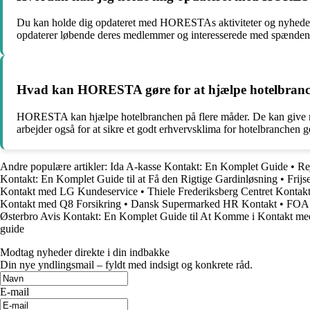
Du kan holde dig opdateret med HORESTAs aktiviteter og nyheder 
opdaterer løbende deres medlemmer og interesserede med spændend
Hvad kan HORESTA gøre for at hjælpe hotelbran
HORESTA kan hjælpe hotelbranchen på flere måder. De kan give r
arbejder også for at sikre et godt erhvervsklima for hotelbranchen
Andre populære artikler:
Ida A-kasse Kontakt: En Komplet Guide
•
Re
Kontakt: En Komplet Guide til at Få den Rigtige Gardinløsning
•
Frij
Kontakt med LG Kundeservice
•
Thiele Frederiksberg Centret Kontak
Kontakt med Q8 Forsikring
•
Dansk Supermarked HR Kontakt
•
FOA 
Østerbro Avis Kontakt: En Komplet Guide til At Komme i Kontakt me
guide
Modtag nyheder direkte i din indbakke
Din nye yndlingsmail – fyldt med indsigt og konkrete råd.
E-mail