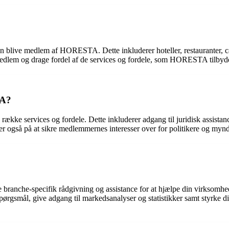
kan blive medlem af HORESTA. Dette inkluderer hoteller, restauranter, c
edlem og drage fordel af de services og fordele, som HORESTA tilbyde
TA?
services og fordele. Dette inkluderer adgang til juridisk assistance,
gså på at sikre medlemmernes interesser over for politikere og mynd
nche-specifik rådgivning og assistance for at hjælpe din virksomhed m
rgsmål, give adgang til markedsanalyser og statistikker samt styrke