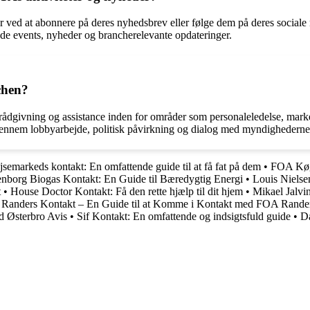
ved at abonnere på deres nyhedsbrev eller følge dem på deres socia
e events, nyheder og brancherelevante opdateringer.
chen?
ådgivning og assistance inden for områder som personaleledelse, mar
 gennem lobbyarbejde, politisk påvirkning og dialog med myndighederne f
jsemarkeds kontakt: En omfattende guide til at få fat på dem
•
FOA Køge
senborg Biogas Kontakt: En Guide til Bæredygtig Energi
•
Louis Nielse
t
•
House Doctor Kontakt: Få den rette hjælp til dit hjem
•
Mikael Jalvi
Randers Kontakt – En Guide til at Komme i Kontakt med FOA Rande
d Østerbro Avis
•
Sif Kontakt: En omfattende og indsigtsfuld guide
•
Da