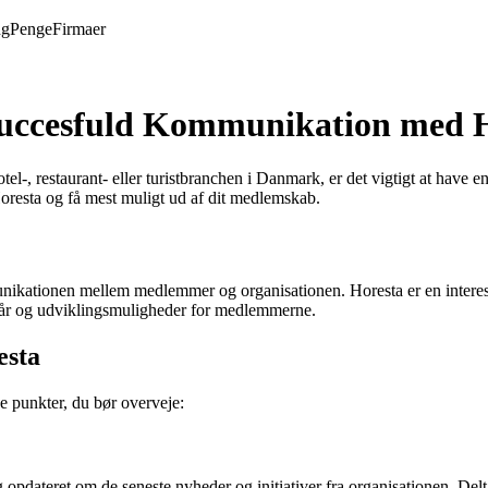
ng
Penge
Firmaer
 Succesfuld Kommunikation med 
l-, restaurant- eller turistbranchen i Danmark, er det vigtigt at have 
resta og få mest muligt ud af dit medlemskab.
nikationen mellem medlemmer og organisationen. Horesta er en interesse
lkår og udviklingsmuligheder for medlemmerne.
esta
e punkter, du bør overveje:
g opdateret om de seneste nyheder og initiativer fra organisationen. D