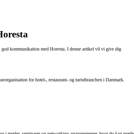
Horesta
en god kommunikation med Horesta. I denne artikel vil vi give dig
organisation for hotel-, restaurant- og turistbranchen i Danmark.
eltag i møder, seminarer og networking-arrangementer, hvor du kan møde