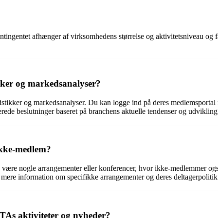
gentet afhænger af virksomhedens størrelse og aktivitetsniveau og fa
kker og markedsanalyser?
ikker og markedsanalyser. Du kan logge ind på deres medlemsportal me
erede beslutninger baseret på branchens aktuelle tendenser og udvikling
ikke-medlem?
 nogle arrangementer eller konferencer, hvor ikke-medlemmer også ka
mere information om specifikke arrangementer og deres deltagerpolitik
As aktiviteter og nyheder?