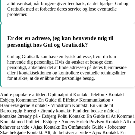
altid værdsat, når brugere giver feedback, da det hjælper Gul og
Gratis.dk med at forbedre deres service og løse eventuelle
problemer.
Er der en adresse, jeg kan henvende mig til
personligt hos Gul og Gratis.dk?
Gul og Gratis.dk kan have en fysisk adresse, hvor du kan
henvende dig personligt. Hvis du ønsker at besøge dem
personligt, anbefales det at finde adressen på deres hjemmeside
eller i kontaktsektionen og kontrollere eventuelle retningslinjer
for at sikre, at de er åbne for personlige besøg.
Andre populære artikler:
Optimalprint Kontakt Telefon
•
Kontakt
Esbjerg Kommune: En Guide til Effektiv Kommunikation
•
Haarlevlægerne Kontakt
•
Vindstrøm Kontakt: En Guide til
Bæredygtig Energi
•
2trendy kontakt: Find den bedste måde at
kontakte 2trendy på
•
Esbjerg Politi Kontakt: En Guide til At Komme i
Kontakt med Politiet i Esbjerg
•
Anders Holch Povlsen Kontakt: Alt du
behøver at vide
•
Ajax Kontakt: En Omfattende Guide
•
Jobcenter
Skælbekgade Kontakt: Alt, du behøver at vide
•
Ajax Kontakt: En