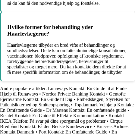
så du kan få den nødvendige hjælp og forståelse.
Hvilke former for behandling yder
Haarlevlægerne?
Haarlevlægerne tilbyder en bred vifte af behandlinger og
sundhedsydelser. Dette kan omfatte almindelige konsultationer,
vaccinationer, blodprøver, opfølgning af kroniske sygdomme,
forebyggende helbredsundersøgelser, henvisninger til
specialister og meget mere. Du kan kontakte dem direkte for at
få mere specifik information om de behandlinger, de tilbyder.
Andre populære artikler:
Lunaways Kontakt: En Guide til at Finde
Hjælp til Runaways
•
Nordea Private Banking Kontakt
•
Gentofte
Fjernvarme Kontakt: En Guide til Dig
•
Embedslægen, Styrelsen for
Patientsikkerhed og Smitteopsporing
•
Topdanmark Vejhjælp Kontakt:
En Omfattende Guide
•
Dr Martens Kontakt: En omfattende guide
•
Relatel Kontakt: En Guide til Effektiv Kommunikation
•
Kontakt
IKEA Telefon: Få svar på dine spørgsmål og problemer
•
Cirque
Bredbånd Kontakt: Få den Bedste Kundeservice
•
Brussels Airlines
Kontakt Danmark
•
Port Kontakt: En Omfattende Guide
•
En