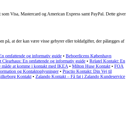
rt som Visa, Mastercard og American Express samt PayPal. Dette giver
 på, at der kan være visse gebyrer eller toldafgifter, der pålægges af
En omfattende og informativ guide
•
Beboerlicens København
 Clearhaus: En omfattende og informativ guide
•
Relatel Kontakt: En
e måde at komme i kontakt med IKEA
•
Milton Huse Kontakt
•
FOA
formation og Kontaktoplysninger
•
Practio Kontakt: Din Vej til
Silkeborg Kontakt
•
Zalando Kontakt – Få fat i Zalando Kundeservice