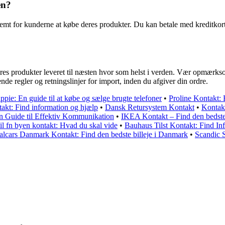
en?
nemt for kunderne at købe deres produkter. Du kan betale med kreditko
res produkter leveret til næsten hvor som helst i verden. Vær opmærksom
dende regler og retningslinjer for import, inden du afgiver din ordre.
pie: En guide til at købe og sælge brugte telefoner
•
Proline Kontakt: 
kt: Find information og hjælp
•
Dansk Retursystem Kontakt
•
Kontakt
n Guide til Effektiv Kommunikation
•
IKEA Kontakt – Find den bedst
il fn byen kontakt: Hvad du skal vide
•
Bauhaus Tilst Kontakt: Find In
alcars Danmark Kontakt: Find den bedste billeje i Danmark
•
Scandic 