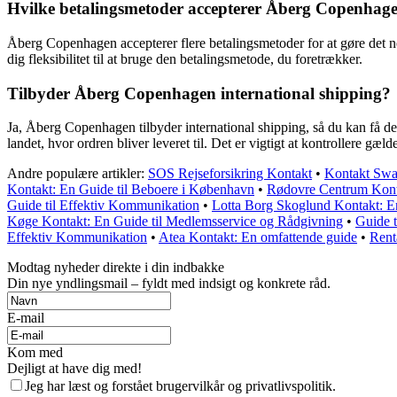
Hvilke betalingsmetoder accepterer Åberg Copenhag
Åberg Copenhagen accepterer flere betalingsmetoder for at gøre det 
dig fleksibilitet til at bruge den betalingsmetode, du foretrækker.
Tilbyder Åberg Copenhagen international shipping?
Ja, Åberg Copenhagen tilbyder international shipping, så du kan få de
landet, hvor ordren bliver leveret til. Det er vigtigt at kontrollere gæl
Andre populære artikler:
SOS Rejseforsikring Kontakt
•
Kontakt Swap
Kontakt: En Guide til Beboere i København
•
Rødovre Centrum Konta
Guide til Effektiv Kommunikation
•
Lotta Borg Skoglund Kontakt: E
Køge Kontakt: En Guide til Medlemsservice og Rådgivning
•
Guide t
Effektiv Kommunikation
•
Atea Kontakt: En omfattende guide
•
Rent
Modtag nyheder direkte i din indbakke
Din nye yndlingsmail – fyldt med indsigt og konkrete råd.
E-mail
Kom med
Dejligt at have dig med!
Jeg har læst og forstået brugervilkår og privatlivspolitik.