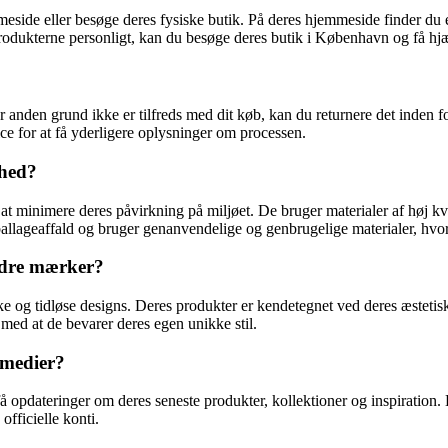
de eller besøge deres fysiske butik. På deres hjemmeside finder du et 
produkterne personligt, kan du besøge deres butik i København og få hj
 anden grund ikke er tilfreds med dit køb, kan du returnere det inden fo
ce for at få yderligere oplysninger om processen.
ghed?
 minimere deres påvirkning på miljøet. De bruger materialer af høj kval
allageaffald og bruger genanvendelige og genbrugelige materialer, hvor
ndre mærker?
 og tidløse designs. Deres produkter er kendetegnet ved deres æstetisk
g med at de bevarer deres egen unikke stil.
 medier?
 opdateringer om deres seneste produkter, kollektioner og inspiration. 
fficielle konti.