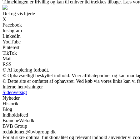
Tilmeldingen er frivillig og kan til enhver tid trækkes tilbage. Læs vore
Del og vis hjerte
X
Facebook
Instagram
LinkedIn
YouTube
Pinterest
TikTok
Mail
RSS
© Al kopiering forbudt.
© Ophavsretligt beskyttet indhold. Vi er affiliatepartner og kan modt
© Dette site er omfattet af ophavsret. Ved køb via vores links kan vi
Interne henvisninger
Sideoversigt
Nyheder
Historik
Blog
Indholdsfeed
BrancheWeb.dk
BVB Group
redaktionen@bvbgroup.dk
For at sikre optimal funktionalitet og relevant indhold anvender vi coo