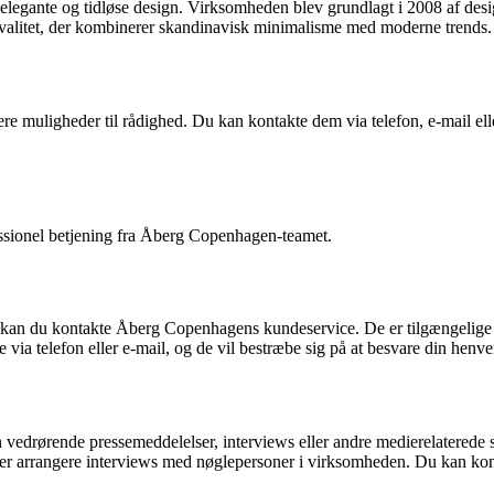
legante og tidløse design. Virksomheden blev grundlagt i 2008 af des
 kvalitet, der kombinerer skandinavisk minimalisme med moderne trends.
 muligheder til rådighed. Du kan kontakte dem via telefon, e-mail eller
ssionel betjening fra Åberg Copenhagen-teamet.
 kan du kontakte Åberg Copenhagens kundeservice. De er tilgængelige man
ia telefon eller e-mail, og de vil bestræbe sig på at besvare din henve
vedrørende pressemeddelelser, interviews eller andre medierelaterede 
r arrangere interviews med nøglepersoner i virksomheden. Du kan konta