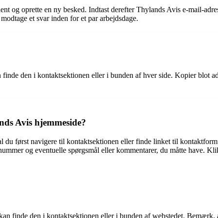
lient og oprette en ny besked. Indtast derefter Thylands Avis e-mail-ad
 modtage et svar inden for et par arbejdsdage.
nde den i kontaktsektionen eller i bunden af hver side. Kopier blot adre
nds Avis hjemmeside?
u først navigere til kontaktsektionen eller finde linket til kontaktform
onnummer og eventuelle spørgsmål eller kommentarer, du måtte have. Kli
an finde den i kontaktsektionen eller i bunden af webstedet. Bemærk, at