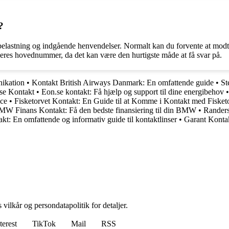
?
belastning og indgående henvendelser. Normalt kan du forvente at modta
il deres hovednummer, da det kan være den hurtigste måde at få svar på.
ikation
•
Kontakt British Airways Danmark: En omfattende guide
•
St
se Kontakt
•
Eon.se kontakt: Få hjælp og support til dine energibehov
ice
•
Fisketorvet Kontakt: En Guide til at Komme i Kontakt med Fisket
W Finans Kontakt: Få den bedste finansiering til din BMW
•
Randers
kt: En omfattende og informativ guide til kontaktlinser
•
Garant Kontak
 vilkår og persondatapolitik for detaljer.
terest
TikTok
Mail
RSS