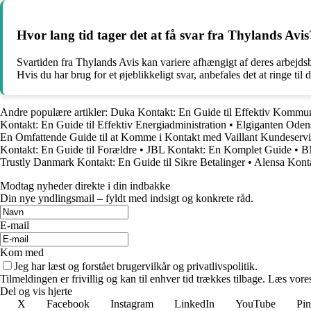
Hvor lang tid tager det at få svar fra Thylands Avis
Svartiden fra Thylands Avis kan variere afhængigt af deres arbejds
Hvis du har brug for et øjeblikkeligt svar, anbefales det at ringe t
Andre populære artikler:
Duka Kontakt: En Guide til Effektiv Kommun
Kontakt: En Guide til Effektiv Energiadministration
•
Elgiganten Oden
En Omfattende Guide til at Komme i Kontakt med Vaillant Kundeserv
Kontakt: En Guide til Forældre
•
JBL Kontakt: En Komplet Guide
•
BM
Trustly Danmark Kontakt: En Guide til Sikre Betalinger
•
Alensa Konta
Modtag nyheder direkte i din indbakke
Din nye yndlingsmail – fyldt med indsigt og konkrete råd.
E-mail
Kom med
Jeg har læst og forstået brugervilkår og privatlivspolitik.
Tilmeldingen er frivillig og kan til enhver tid trækkes tilbage. Læs vores
Del og vis hjerte
X
Facebook
Instagram
LinkedIn
YouTube
Pin