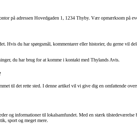
kontor på adressen Hovedgaden 1, 1234 Thyby. Vær opmærksom på event
et. Hvis du har spørgsmål, kommentarer eller historier, du gerne vil del
sninger, du har brug for at komme i kontakt med Thylands Avis.
e
mmet til det rette sted. I denne artikel vil vi give dig en omfattende 
er og informationer til lokalsamfundet. Med en stærk tilstedeværelse bå
tik, sport og meget mere.