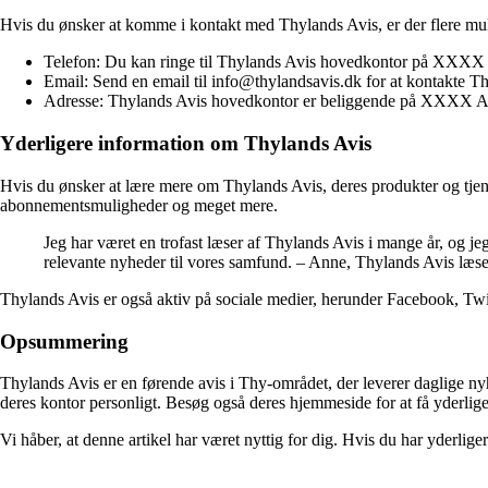
Hvis du ønsker at komme i kontakt med Thylands Avis, er der flere muli
Telefon: Du kan ringe til Thylands Avis hovedkontor på XXXX X
Email: Send en email til info@thylandsavis.dk for at kontakte Thy
Adresse: Thylands Avis hovedkontor er beliggende på XXXX Adres
Yderligere information om Thylands Avis
Hvis du ønsker at lære mere om Thylands Avis, deres produkter og tjen
abonnementsmuligheder og meget mere.
Jeg har været en trofast læser af Thylands Avis i mange år, og je
relevante nyheder til vores samfund. – Anne, Thylands Avis læse
Thylands Avis er også aktiv på sociale medier, herunder Facebook, Twit
Opsummering
Thylands Avis er en førende avis i Thy-området, der leverer daglige n
deres kontor personligt. Besøg også deres hjemmeside for at få yderlige
Vi håber, at denne artikel har været nyttig for dig. Hvis du har yderli