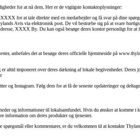
gheder for at nå dem. Her er de vigtigste kontaktoplysninger:
XXX for at tale direkte med en medarbejder og få svar på dine spørg
lands Avis via elektronisk post. De vil bestræbe sig på at svare hurtigs
se, XXXX By. Du kan også besøge deres kontor personligt for at få yd
ester, anbefales det at besøge deres officielle hjemmeside på www.thyl
g er altid imponeret over deres dækning af lokale begivenheder. Deres jo
r
ter og Instagram. Følg dem for at få de seneste opdateringer og deltage
yheder og informationer til lokalsamfundet. Hvis du ønsker at komme i 
re information om deres produkter og tjenester.
gere spørgsmål eller kommentarer, er du velkommen til at kontakte Thylan