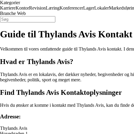
Kategorier
Karriere
Kontor
Revision
Læring
Konferencer
Lager
Lokaler
Markedsføri
Branche Web
Guide til Thylands Avis Kontakt
Velkommen til vores omfattende guide til Thylands Avis kontakt. I denne
Hvad er Thylands Avis?
Thylands Avis er en lokalavis, der dækker nyheder, begivenheder og hist
begivenheder, politik, sport og meget mere.
Find Thylands Avis Kontaktoplysninger
Hvis du ønsker at komme i kontakt med Thylands Avis, kan du finde d
Adresse:
Thylands Avis
Hovedgaden 1